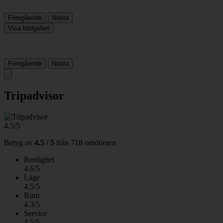
Föregående
Nästa
Visa bildgalleri
Föregående
Nästa
Tripadvisor
4.5/5
Betyg av
4.5 / 5
från
718 omdömen
Renlighet
4.6/5
Läge
4.5/5
Rum
4.3/5
Service
4.5/5