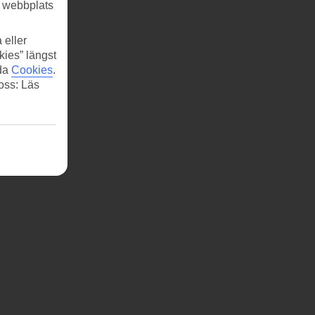
r webbplats
 eller
kies” längst
ida
Cookies
.
 oss: Läs