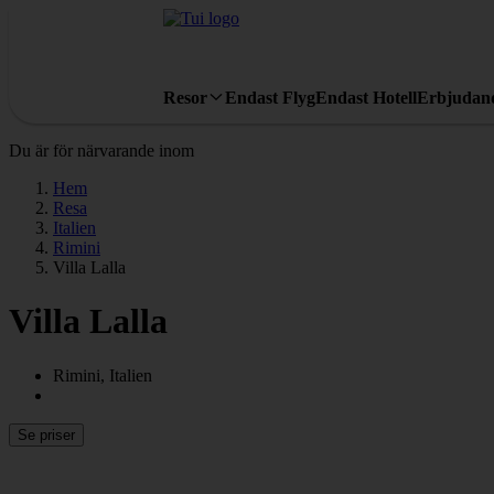
Resor
Endast Flyg
Endast Hotell
Erbjudan
Du är för närvarande inom
Hem
Resa
Italien
Rimini
Villa Lalla
Villa Lalla
Rimini, Italien
Se priser