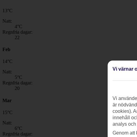
13
°
C
Natt:
4
°C
Regnfria dagar:
22
Feb
14
°
C
Vi värnar o
Natt:
5
°C
Regnfria dagar:
20
Vi använder
Mar
är nödvändi
cookies). A
15
°
C
innehåll oc
Natt:
analys och
6
°C
Genom att 
Regnfria dagar: