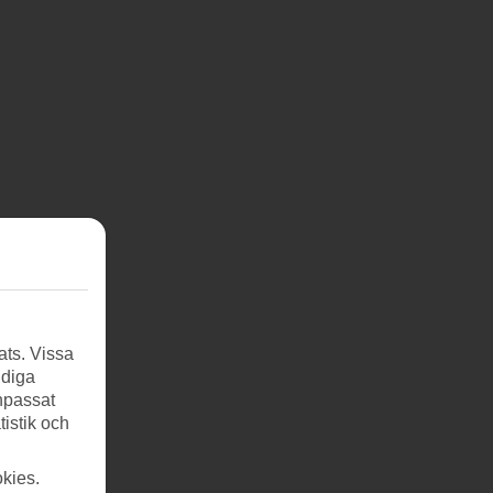
ats. Vissa
ndiga
anpassat
tistik och
kies.