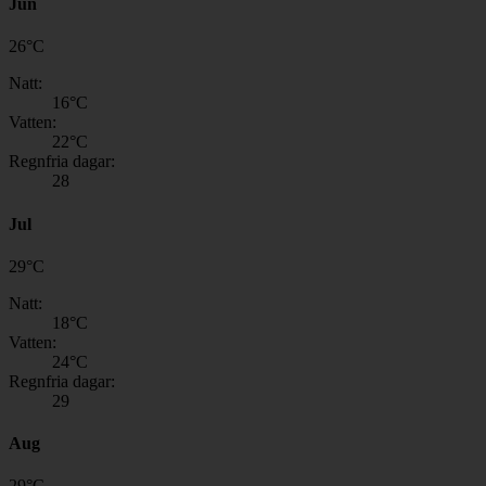
Jun
26
°
C
Natt:
16
°C
Vatten:
22
°C
Regnfria dagar:
28
Jul
29
°
C
Natt:
18
°C
Vatten:
24
°C
Regnfria dagar:
29
Aug
29
°
C