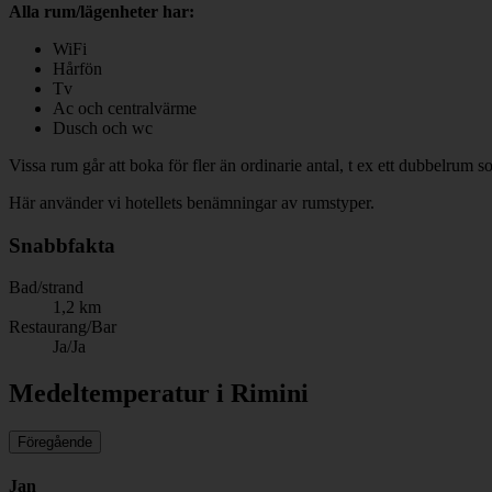
Alla rum/lägenheter har:
WiFi
Hårfön
Tv
Ac och centralvärme
Dusch och wc
Vissa rum går att boka för fler än ordinarie antal, t ex ett dubbelrum 
Här använder vi hotellets benämningar av rumstyper.
Snabbfakta
Bad/strand
1,2 km
Restaurang/Bar
Ja/Ja
Medeltemperatur i Rimini
Föregående
Jan