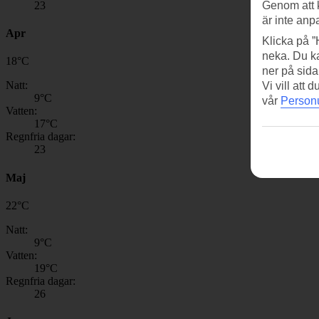
23
Genom att 
är inte anp
Apr
Klicka på ”
neka. Du ka
18
°
C
ner på sida
Natt:
Vi vill att
9
°C
vår
Personu
Vatten:
17
°C
Regnfria dagar:
23
Maj
22
°
C
Natt:
9
°C
Vatten:
19
°C
Regnfria dagar:
26