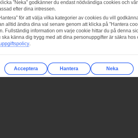
klicka ”Neka” godkänner du endast nödvändiga cookies och vå
assad efter dina intressen.
Hantera” för att välja vilka kategorier av cookies du vill godkänna
n alltid ändra dina val senare genom att klicka på ”Hantera coo
n. Fullständig information om varje cookie hittar du på denna s
 du ska känna dig trygg med att dina personuppgifter är säkra hos
ppgiftspolicy
.
Acceptera
Hantera
Neka