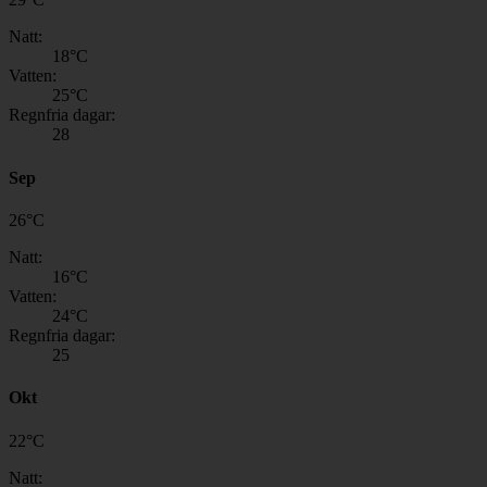
Natt:
18
°C
Vatten:
25
°C
Regnfria dagar:
28
Sep
26
°
C
Natt:
16
°C
Vatten:
24
°C
Regnfria dagar:
25
Okt
22
°
C
Natt: