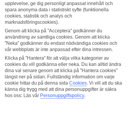
Standard
upplevelse, ge dig personligt anpassat innehåll och
4.3/5
spara anonyma data i statistiskt syfte (funktionella
cookies, statistik och analys och
Om hotellet
marknadsföringscookies).
Genom att klicka på ”Acceptera” godkänner du
4*
användning av samtliga cookies. Genom att klicka
Officiell klassificering
”Neka” godkänner du endast nödvändiga cookies och
Strandnära med poolområde
vår webbplats är inte anpassad efter dina intressen.
Klicka på ”Hantera” för att välja vilka kategorier av
Litoraneo Suite Hotel är ett modernt hotell med strandläge i badorten
cookies du vill godkänna eller neka. Du kan alltid ändra
Rimini. Här bor du i ljusa och bekväma rum. Hotellet har ett
dina val senare genom att klicka på ”Hantera cookies”
inbjudande poolområde med solsängar och parasoller. Från hotellets
restaurang och bar har du utsikt över havet och den långa
längst ner på sidan. Fullständig information om varje
strandpromenaden som är kantad med restauranger.
cookie hittar du på denna sida
Cookies
.
Vi vill att du ska
känna dig trygg med att dina personuppgifter är säkra
Riminis centrum ligger på gångavstånd ca 1 km från hotellet.
hos oss: Läs vår
Personuppgiftspolicy
.
På hotellet finns:
Pool
Restaurang och bar
Cykeluthyrning
24-timmars reception