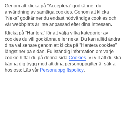
Standard
Genom att klicka på ”Acceptera” godkänner du
3.9/5
användning av samtliga cookies. Genom att klicka
Om hotellet
”Neka” godkänner du endast nödvändiga cookies och
vår webbplats är inte anpassad efter dina intressen.
5*
Klicka på ”Hantera” för att välja vilka kategorier av
Officiell klassificering
cookies du vill godkänna eller neka. Du kan alltid ändra
dina val senare genom att klicka på ”Hantera cookies”
Bo femstjärnigt vid Duomo
längst ner på sidan. Fullständig information om varje
cookie hittar du på denna sida
Cookies
.
Vi vill att du ska
På The Glamore Milano Duomo bor du med ett riktigt bra läge i
känna dig trygg med att dina personuppgifter är säkra
Milano. Hotellet har bara 14 rum och några av dem har en liten
hos oss: Läs vår
Personuppgiftspolicy
.
balkong med utsikt mot torget och katedralen Duomo di Milano.
Rummen är moderna och har snygg design. Dessutom har hotellet
en terrass med utsikt över omgivningarna.
Hotellet har reception (öppen 24 timmar), room service, restaurang,
bar och terrass mot torget.
Alla rum har:
AC
Minibar
Kaffe- och tefaciliteter