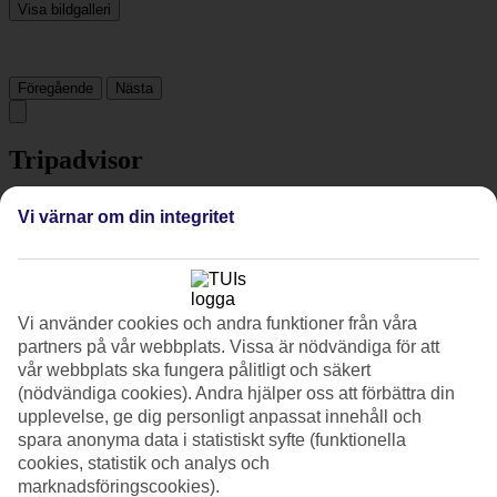
Visa bildgalleri
Föregående
Nästa
Tripadvisor
Vi värnar om din integritet
3.2/5
Betyg av
3.2 / 5
från
25 omdömen
Renlighet
4/5
Vi använder cookies och andra funktioner från våra
Läge
partners på vår webbplats. Vissa är nödvändiga för att
4.4/5
vår webbplats ska fungera pålitligt och säkert
Rum
(nödvändiga cookies). Andra hjälper oss att förbättra din
4/5
upplevelse, ge dig personligt anpassat innehåll och
Service
spara anonyma data i statistiskt syfte (funktionella
4.3/5
Sovkvalitet
cookies, statistik och analys och
4.2/5
marknadsföringscookies).