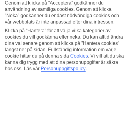
Standard
Genom att klicka på ”Acceptera” godkänner du
3.8/5
användning av samtliga cookies. Genom att klicka
”Neka” godkänner du endast nödvändiga cookies och
Om hotellet
vår webbplats är inte anpassad efter dina intressen.
Klicka på ”Hantera” för att välja vilka kategorier av
5*
cookies du vill godkänna eller neka. Du kan alltid ändra
Officiell klassificering
dina val senare genom att klicka på ”Hantera cookies”
Det 5-stjärniga hotellet Pierre Milano i Milan är ett hotell med bar,
längst ner på sidan. Fullständig information om varje
frukostbuffé och WiFi. På området finns det parkeringsmöjligheter.
cookie hittar du på denna sida
Cookies
.
Vi vill att du ska
Hotellet hade sin senaste renovering år 2013. Följande kreditkort
känna dig trygg med att dina personuppgifter är säkra
accepteras på hotellet: American Express, Diners Club, EC Maestro,
hos oss: Läs vår
Personuppgiftspolicy
.
Mastercard och Visa.
Snabbfakta
Restaurang/Bar
Ja/Ja
Transfertid
15 min/1 timme
Medeltemperatur i Milano