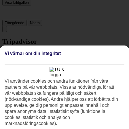
Visa bildgalleri
Föregående
Nästa
Tripadvisor
Vi värnar om din integritet
3.7/5
Betyg av
3.7 / 5
från
457 omdömen
Renlighet
Vi använder cookies och andra funktioner från våra
4.4/5
partners på vår webbplats. Vissa är nödvändiga för att
Läge
vår webbplats ska fungera pålitligt och säkert
4.3/5
Rum
(nödvändiga cookies). Andra hjälper oss att förbättra din
3.9/5
upplevelse, ge dig personligt anpassat innehåll och
Service
spara anonyma data i statistiskt syfte (funktionella
3.7/5
cookies, statistik och analys och
Sovkvalitet
marknadsföringscookies).
4.3/5