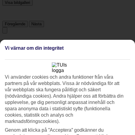
Visa bildgalleri
Föregående
Nästa
Tripadvisor
Vi värnar om din integritet
4.7/5
Betyg av
4.7 / 5
från
962 omdömen
Vi använder cookies och andra funktioner från våra
Renlighet
partners på vår webbplats. Vissa är nödvändiga för att
4.6/5
vår webbplats ska fungera pålitligt och säkert
Läge
(nödvändiga cookies). Andra hjälper oss att förbättra din
4.8/5
upplevelse, ge dig personligt anpassat innehåll och
Rum
spara anonyma data i statistiskt syfte (funktionella
4.5/5
Service
cookies, statistik och analys och
4.7/5
marknadsföringscookies).
Sovkvalitet
Genom att klicka på ”Acceptera” godkänner du
4.3/5