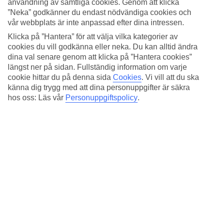
Standard
användning av samtliga cookies. Genom att klicka
4.5/5
”Neka” godkänner du endast nödvändiga cookies och
vår webbplats är inte anpassad efter dina intressen.
Om hotellet
Klicka på ”Hantera” för att välja vilka kategorier av
cookies du vill godkänna eller neka. Du kan alltid ändra
3*
dina val senare genom att klicka på ”Hantera cookies”
Officiell klassificering
längst ner på sidan. Fullständig information om varje
Det 3-stjärniga hotellet Ostello Bello i Milan är ett hotell med bar,
cookie hittar du på denna sida
Cookies
.
Vi vill att du ska
frukostbuffé och WiFi. Är barnen med på resan finns barnvakt och
känna dig trygg med att dina personuppgifter är säkra
lekplats. På området finns det parkeringsmöjligheter.
hos oss: Läs vår
Personuppgiftspolicy
.
Snabbfakta
Transfertid
15 min/1 timme
Medeltemperatur i Milano
Föregående
Jan