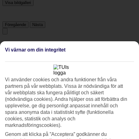
Visa bildgalleri
Föregående
Nästa
Tripadvisor
Vi värnar om din integritet
4/5
Betyg av
4 / 5
från
982 omdömen
Vi använder cookies och andra funktioner från våra
Renlighet
partners på vår webbplats. Vissa är nödvändiga för att
4.4/5
vår webbplats ska fungera pålitligt och säkert
Läge
(nödvändiga cookies). Andra hjälper oss att förbättra din
4/5
upplevelse, ge dig personligt anpassat innehåll och
Rum
spara anonyma data i statistiskt syfte (funktionella
4/5
Service
cookies, statistik och analys och
4.3/5
marknadsföringscookies).
Sovkvalitet
Genom att klicka på ”Acceptera” godkänner du
4/5