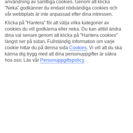
Standard
användning av samtliga cookies. Genom att klicka
4/5
”Neka” godkänner du endast nödvändiga cookies och
vår webbplats är inte anpassad efter dina intressen.
Om hotellet
Klicka på ”Hantera” för att välja vilka kategorier av
cookies du vill godkänna eller neka. Du kan alltid ändra
4*
dina val senare genom att klicka på ”Hantera cookies”
Officiell klassificering
längst ner på sidan. Fullständig information om varje
Det 4-stjärniga hotellet Hotel Nasco i Milan är ett hotell med bar,
cookie hittar du på denna sida
Cookies
.
Vi vill att du ska
frukostbuffé och WiFi. På området finns det parkeringsmöjligheter.
känna dig trygg med att dina personuppgifter är säkra
Hotellet hade sin senaste renovering år 2008. Följande kreditkort
hos oss: Läs vår
Personuppgiftspolicy
.
accepteras på hotellet: American Express, EC Maestro, Mastercard
och Visa.
Snabbfakta
Restaurang/Bar
Ja/Ja
Transfertid
15 min/1 timme
Medeltemperatur i Milano