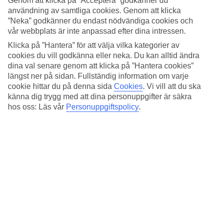
Genom att klicka på ”Acceptera” godkänner du
Standard
användning av samtliga cookies. Genom att klicka
4/5
”Neka” godkänner du endast nödvändiga cookies och
Om hotellet
vår webbplats är inte anpassad efter dina intressen.
Klicka på ”Hantera” för att välja vilka kategorier av
5*
cookies du vill godkänna eller neka. Du kan alltid ändra
Officiell klassificering
dina val senare genom att klicka på ”Hantera cookies”
längst ner på sidan. Fullständig information om varje
Det 5-stjärniga hotellet Casa Baglioni Milan i Milan är ett hotell med
cookie hittar du på denna sida
Cookies
.
Vi vill att du ska
bar, frukostbuffé och WiFi. På området finns det
parkeringsmöjligheter.
känna dig trygg med att dina personuppgifter är säkra
hos oss: Läs vår
Personuppgiftspolicy
.
Snabbfakta
Restaurang/Bar
Ja/Ja
Transfertid
15 min/1 timme
Medeltemperatur i Milano
Föregående