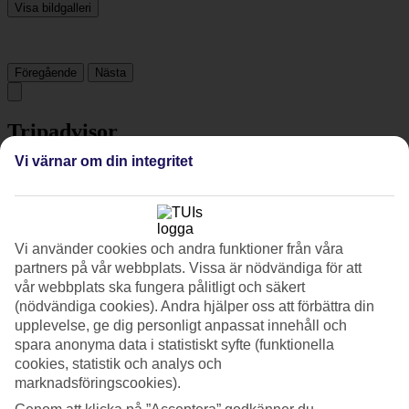
Visa bildgalleri
Föregående
Nästa
Tripadvisor
Vi värnar om din integritet
4.5/5
Betyg av
4.5 / 5
från
42 omdömen
Renlighet
Vi använder cookies och andra funktioner från våra
4.6/5
partners på vår webbplats. Vissa är nödvändiga för att
Läge
vår webbplats ska fungera pålitligt och säkert
4.7/5
(nödvändiga cookies). Andra hjälper oss att förbättra din
Rum
upplevelse, ge dig personligt anpassat innehåll och
4.3/5
spara anonyma data i statistiskt syfte (funktionella
Service
4.5/5
cookies, statistik och analys och
Sovkvalitet
marknadsföringscookies).
4.3/5