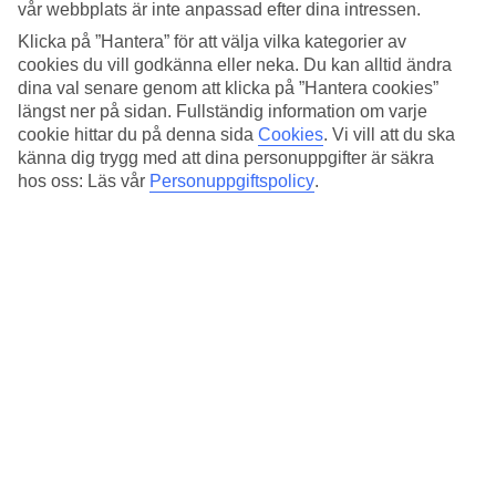
Sovkvalitet
vår webbplats är inte anpassad efter dina intressen.
4.3/5
Klicka på ”Hantera” för att välja vilka kategorier av
Standard
cookies du vill godkänna eller neka. Du kan alltid ändra
4.3/5
dina val senare genom att klicka på ”Hantera cookies”
Om hotellet
längst ner på sidan. Fullständig information om varje
cookie hittar du på denna sida
Cookies
.
Vi vill att du ska
känna dig trygg med att dina personuppgifter är säkra
3*
Officiell klassificering
hos oss: Läs vår
Personuppgiftspolicy
.
Det 3-stjärniga hotellet B&B HOTEL Milano Cenisio Garibaldi i
Milan är ett hotell med frukostbuffé och WiFi. På området finns det
parkeringsmöjligheter. Hotellet hade sin senaste renovering år 2014.
Följande kreditkort accepteras på hotellet: American Express, Diners
Club, EC Maestro, Mastercard och Visa.
Snabbfakta
Transfertid
15 min/1 timme
Medeltemperatur i Milano