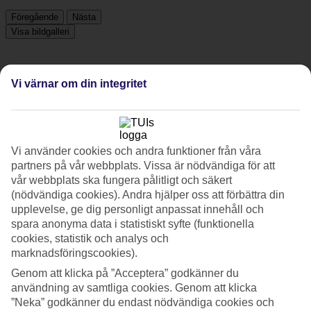
Föregående
Nästa
Visa bildgalleri
Föregående
Nästa
Vi värnar om din integritet
Tripadvisor
Vi använder cookies och andra funktioner från våra
partners på vår webbplats. Vissa är nödvändiga för att
4.1/5
vår webbplats ska fungera pålitligt och säkert
Betyg av
4.1 / 5
från
1205 omdömen
(nödvändiga cookies). Andra hjälper oss att förbättra din
upplevelse, ge dig personligt anpassat innehåll och
Renlighet
spara anonyma data i statistiskt syfte (funktionella
4.5/5
cookies, statistik och analys och
Läge
4.3/5
marknadsföringscookies).
Rum
Genom att klicka på ”Acceptera” godkänner du
4.3/5
användning av samtliga cookies. Genom att klicka
Service
4.3/5
”Neka” godkänner du endast nödvändiga cookies och