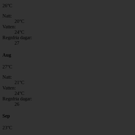
26
°
C
Natt:
20
°C
Vatten:
24
°C
Regnfria dagar:
27
Aug
27
°
C
Natt:
21
°C
Vatten:
24
°C
Regnfria dagar:
26
Sep
23
°
C