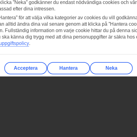
klicka ”Neka” godkänner du endast nödvändiga cookies och vå
assad efter dina intressen.
Hantera” för att välja vilka kategorier av cookies du vill godkänna
n alltid ändra dina val senare genom att klicka på ”Hantera coo
n. Fullständig information om varje cookie hittar du på denna s
 du ska känna dig trygg med att dina personuppgifter är säkra hos
ppgiftspolicy
.
Acceptera
Hantera
Neka