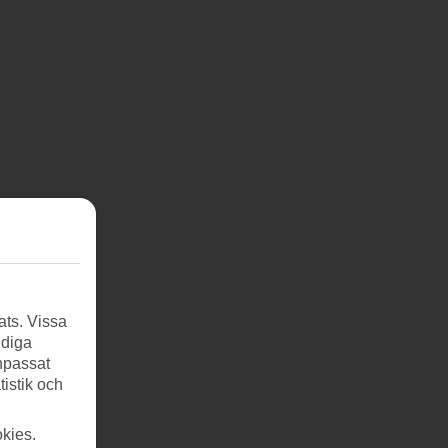
ats. Vissa
ndiga
anpassat
tistik och
kies.