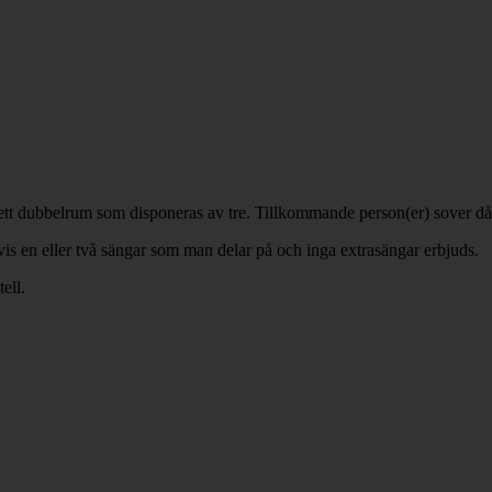
x. ett dubbelrum som disponeras av tre. Tillkommande person(er) sover då 
vis en eller två sängar som man delar på och inga extrasängar erbjuds.
ell.