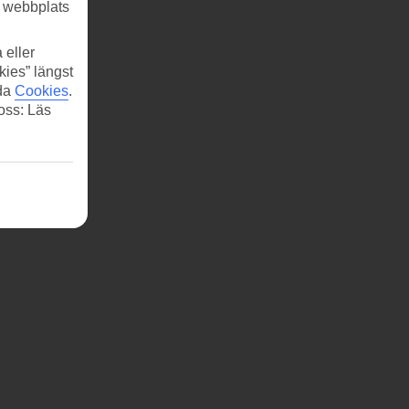
r webbplats
 eller
kies” längst
ida
Cookies
.
 oss: Läs