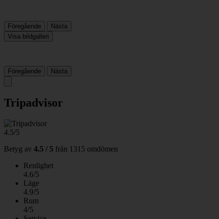
Föregående
Nästa
Visa bildgalleri
Föregående
Nästa
Tripadvisor
4.5/5
Betyg av
4.5 / 5
från
1315 omdömen
Renlighet
4.6/5
Läge
4.9/5
Rum
4/5
Service