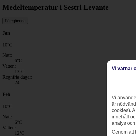
Medeltemperatur i Sestri Levante
Föregående
Jan
10
°
C
Natt:
6
°C
Vatten:
Vi värnar o
13
°C
Regnfria dagar:
24
Feb
Vi använder
är nödvändi
10
°
C
cookies). A
Natt:
innehåll oc
6
°C
analys och
Vatten:
Genom att 
12
°C