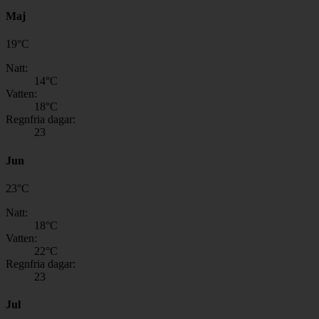
Maj
19
°
C
Natt:
14
°C
Vatten:
18
°C
Regnfria dagar:
23
Jun
23
°
C
Natt:
18
°C
Vatten:
22
°C
Regnfria dagar:
23
Jul