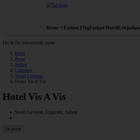
Resor
Endast Flyg
Endast Hotell
Erbjudan
Du är för närvarande inom
Hem
Resa
Italien
Ligurien
Sestri Levante
Hotel Vis A Vis
Hotel Vis A Vis
Sestri Levante, Ligurien, Italien
Se priser