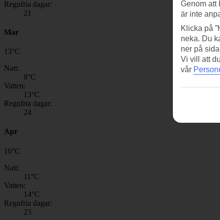
Genom att 
Regnfria dagar:
21
är inte anp
Klicka på ”
Mar
neka. Du ka
ner på sida
13
°
C
Vi vill att
Natt:
vår
Personu
8
°C
Vatten:
13
°C
Regnfria dagar:
24
Apr
16
°
C
Natt:
11
°C
Vatten:
14
°C
Regnfria dagar:
23