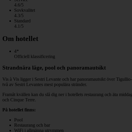
4.6/5
Sovkvalitet
4.3/5
Standard
4.1/5
Om hotellet
4*
Officiell klassificering
Strandnära läge, pool och panoramautsikt
Vis à Vis ligger i Sestri Levante och har panoramautsikt över Tigulli
två av Sestri Levantes mest populära stränder.
Framåt kvällen kan du slå dig ner i hotellets restaurang och äta middag
och Cinque Terre.
På hotellet finns:
Pool
Restaurang och bar
WiFi i allmänna utrymmen