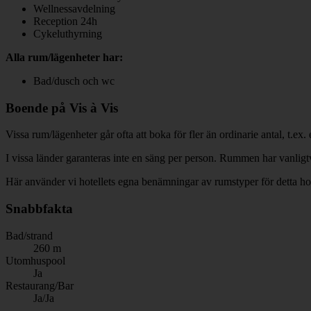
Wellnessavdelning
Reception 24h
Cykeluthyrning
Alla rum/lägenheter har:
Bad/dusch och wc
Boende på Vis à Vis
Vissa rum/lägenheter går ofta att boka för fler än ordinarie antal, t.e
I vissa länder garanteras inte en säng per person. Rummen har vanligt
Här använder vi hotellets egna benämningar av rumstyper för detta hot
Snabbfakta
Bad/strand
260 m
Utomhuspool
Ja
Restaurang/Bar
Ja/Ja