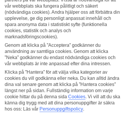
vår webbplats ska fungera pålitligt och säkert
Sök
(nödvändiga cookies). Andra hjälper oss att förbättra din
upplevelse, ge dig personligt anpassat innehåll och
spara anonyma data i statistiskt syfte (funktionella
cookies, statistik och analys och
Du är för närvarande inom
marknadsföringscookies).
Genom att klicka på ”Acceptera” godkänner du
Hem
Resmål
användning av samtliga cookies. Genom att klicka
Italien
”Neka” godkänner du endast nödvändiga cookies och
Lecce
vår webbplats är inte anpassad efter dina intressen.
Sista Minuten
Klicka på ”Hantera” för att välja vilka kategorier av
Sista Minuten Lecce
cookies du vill godkänna eller neka. Du kan alltid ändra
dina val senare genom att klicka på ”Hantera cookies”
längst ner på sidan. Fullständig information om varje
Här hittar du våra sista minuten-resor till
Lecce
– det finns något för
cookie hittar du på denna sida
Cookies
.
Vi vill att du ska
alla smaker och plånböcker.
känna dig trygg med att dina personuppgifter är säkra
hos oss: Läs vår
Personuppgiftspolicy
.
Hotelltips
Endast hotell