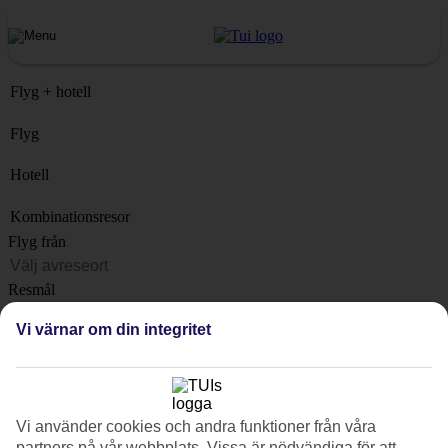
Flyg + hotell
Flyg
Hotell
Kombinationsresor
Flyg från
Resmål
Lista
Vi värnar om din integritet
När?
Hur länge?
1 vecka
Vi använder cookies och andra funktioner från våra
Antal resenärer
partners på vår webbplats. Vissa är nödvändiga för att