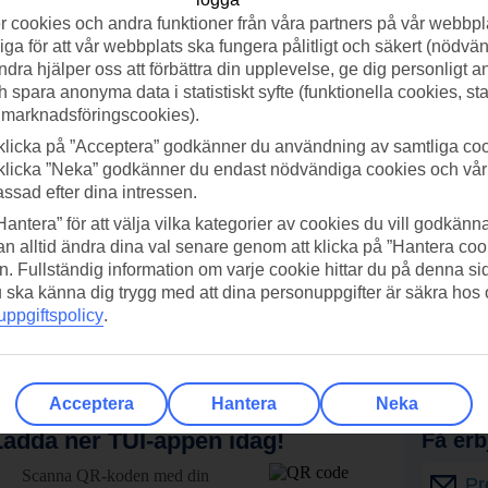
 cookies och andra funktioner från våra partners på vår webbpl
ga för att vår webbplats ska fungera pålitligt och säkert (nödvä
ndra hjälper oss att förbättra din upplevelse, ge dig personligt 
h spara anonyma data i statistiskt syfte (funktionella cookies, sta
 marknadsföringscookies).
klicka på ”Acceptera” godkänner du användning av samtliga coo
klicka ”Neka” godkänner du endast nödvändiga cookies och vå
assad efter dina intressen.
Hantera” för att välja vilka kategorier av cookies du vill godkänna
n alltid ändra dina val senare genom att klicka på ”Hantera coo
n. Fullständig information om varje cookie hittar du på denna s
 du ska känna dig trygg med att dina personuppgifter är säkra hos
ppgiftspolicy
.
Acceptera
Hantera
Neka
adda ner TUI-appen idag!
Få erb
Scanna QR-koden med din
Pr