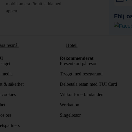
mobilkamera för att ladda ned
appen.
Följ o
ära resmål
Hotell
I
Rekommenderat
taget
Presentkort på resor
& media
Tryggt med resegaranti
tet & säkerhet
Delbetala resan med TUI Card
 cookies
Villkor för erbjudanden
het
Workation
os oss
Singelresor
tspartners