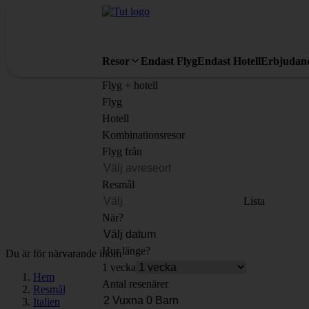
Resor
Endast Flyg
Endast Hotell
Erbjudan
Flyg + hotell
Flyg
Hotell
Kombinationsresor
Flyg från
Resmål
Lista
När?
Hur länge?
Du är för närvarande inom
1 vecka
Hem
Antal resenärer
Resmål
Italien