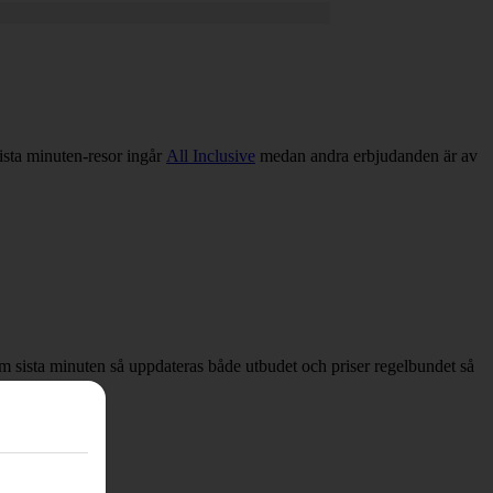
sista minuten-resor ingår
All Inclusive
medan andra erbjudanden är av
 om sista minuten så uppdateras både utbudet och priser regelbundet så