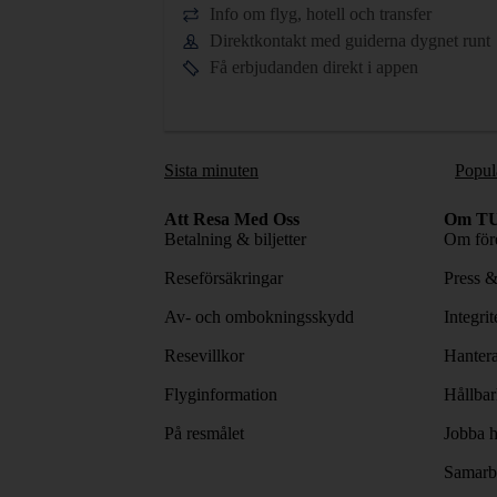
Info om flyg, hotell och transfer
Direktkontakt med guiderna dygnet runt
Få erbjudanden direkt i appen
Sista minuten
Popul
Att Resa Med Oss
Om TU
Betalning & biljetter
Om före
Reseförsäkringar
Press 
Av- och ombokningsskydd
Integri
Resevillkor
Hantera
Flyginformation
Hållbar
På resmålet
Jobba h
Samarbe