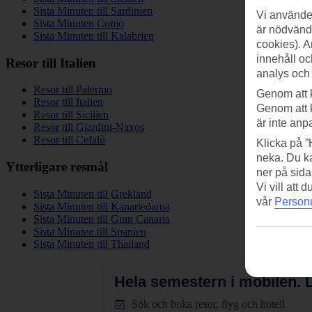
Sista Minuten till Sardinien
Vi använder
Sista Minuten Como
är nödvändi
Sista Minuten till Kalabrien
cookies). A
innehåll oc
Resor till Italien
analys och
Resor till Palermo
Genom att 
Resor till Italien
Genom att 
Resor till Sicilien
är inte anp
Resor till Giardini-Naxos
Resor till Cefalù
Klicka på ”
neka. Du ka
Ytterligare resmål
ner på sida
Vi vill att
Sista Minuten till Grekland
vår
Personu
Sista Minuten till Kanarieöarna
Sista Minuten till Gran Canaria
Sista Minuten till Spanien
Sista Minuten till Thailand
Hela semestern i mobilen.
L
Sök och boka resor, flyg och hotell