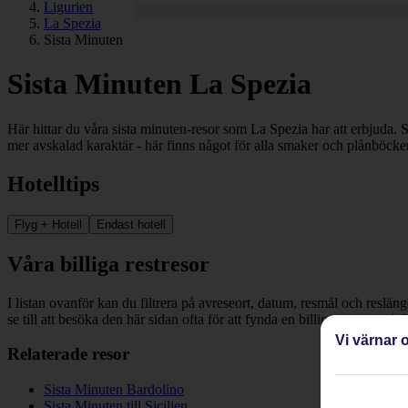
Ligurien
La Spezia
Sista Minuten
Sista Minuten La Spezia
Här hittar du våra sista minuten-resor som La Spezia har att erbjuda. S
mer avskalad karaktär - här finns något för alla smaker och plånböcker
Hotelltips
Flyg + Hotell
Endast hotell
Våra billiga restresor
I listan ovanför kan du filtrera på avreseort, datum, resmål och reslän
se till att besöka den här sidan ofta för att fynda en billig restresa och
Vi värnar o
Relaterade resor
Sista Minuten Bardolino
Sista Minuten till Sicilien