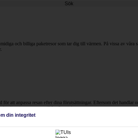
Sök
midiga och billiga paketresor som tar dig till värmen. På vissa av våra 
.
gd för att anpassa resan efter dina förutsättningar. Eftersom det handlar
 boka din nästa semester till La Spezia!
m din integritet