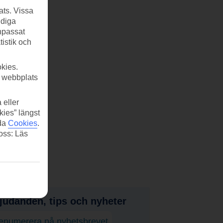
ats. Vissa
ndiga
anpassat
tistik och
kies.
r webbplats
 eller
kies” längst
ida
Cookies
.
 oss: Läs
judanden, tips och nyheter
enumerera på nyhetsbrevet