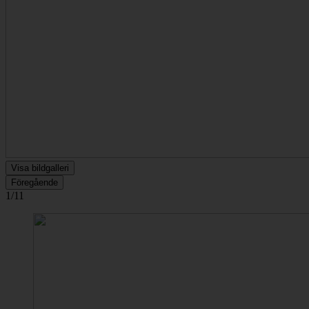
Visa bildgalleri
Föregående
1/11