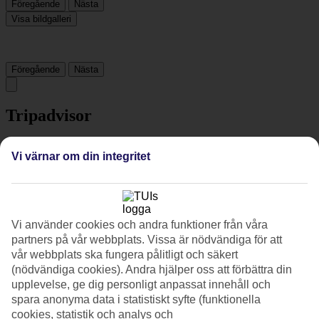
Föregående
Nästa
Visa bildgalleri
Föregående
Nästa
Tripadvisor
Vi värnar om din integritet
4/5
Betyg av
4 / 5
från
1277 omdömen
Renlighet
4.3/5
Vi använder cookies och andra funktioner från våra
Läge
partners på vår webbplats. Vissa är nödvändiga för att
4.7/5
vår webbplats ska fungera pålitligt och säkert
Rum
(nödvändiga cookies). Andra hjälper oss att förbättra din
3.7/5
Service
upplevelse, ge dig personligt anpassat innehåll och
4.1/5
spara anonyma data i statistiskt syfte (funktionella
Sovkvalitet
cookies, statistik och analys och