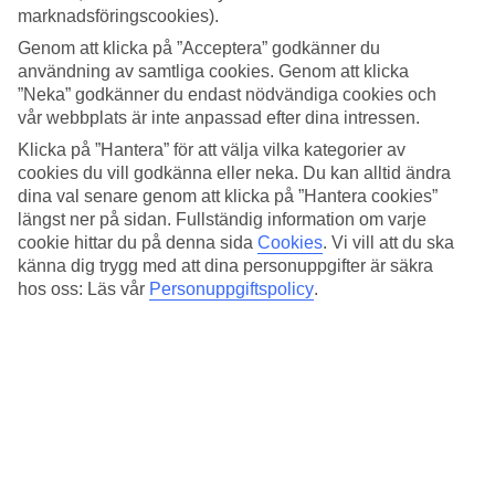
4.1/5
marknadsföringscookies).
Standard
3.6/5
Genom att klicka på ”Acceptera” godkänner du
användning av samtliga cookies. Genom att klicka
Om hotellet
”Neka” godkänner du endast nödvändiga cookies och
vår webbplats är inte anpassad efter dina intressen.
4*
Klicka på ”Hantera” för att välja vilka kategorier av
Officiell klassificering
cookies du vill godkänna eller neka. Du kan alltid ändra
dina val senare genom att klicka på ”Hantera cookies”
Elegant och högklassigt
längst ner på sidan. Fullständig information om varje
cookie hittar du på denna sida
Cookies
.
Vi vill att du ska
På eleganta Palace Hotel bor du högklassigt i en imponerande
byggnad och med ett härligt läge precis intill Comosjön i Como.
känna dig trygg med att dina personuppgifter är säkra
Från delar av hotellet är det utsikt över sjön och runt hörnet har du
hos oss: Läs vår
Personuppgiftspolicy
.
shopping, restauranger och sevärda platser. Hotellet erbjuder
restaurang, bar och träningsmöjligheter.
Bara en kort promenad från hotellet ligger Comos historiska
stadskärna och följer du vägen längs med stranden kan du gå till
Villa Olmo på cirka en kvart.
På hotellet finns:
Receptionen öppen 24h