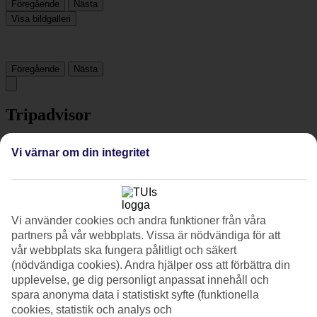
Föregående
Nästa
Visa bildgalleri
Föregående
Nästa
Tripadvisor
Vi värnar om din integritet
4.6/5
Betyg av
4.6 / 5
från
387 omdömen
Renlighet
4.8/5
Vi använder cookies och andra funktioner från våra
Läge
partners på vår webbplats. Vissa är nödvändiga för att
4.5/5
vår webbplats ska fungera pålitligt och säkert
Rum
(nödvändiga cookies). Andra hjälper oss att förbättra din
4.7/5
upplevelse, ge dig personligt anpassat innehåll och
Service
4.6/5
spara anonyma data i statistiskt syfte (funktionella
Sovkvalitet
cookies, statistik och analys och