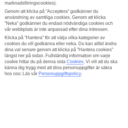
4.7/5
marknadsföringscookies).
Standard
Genom att klicka på ”Acceptera” godkänner du
4.4/5
användning av samtliga cookies. Genom att klicka
Om hotellet
”Neka” godkänner du endast nödvändiga cookies och
vår webbplats är inte anpassad efter dina intressen.
4*
Klicka på ”Hantera” för att välja vilka kategorier av
Officiell klassificering
cookies du vill godkänna eller neka. Du kan alltid ändra
dina val senare genom att klicka på ”Hantera cookies”
Det 4-stjärniga hotellet Vhome i Sorrento är ett hotell med bar,
längst ner på sidan. Fullständig information om varje
frukostbuffé och WiFi. Är barnen med på resan finns lekplats. På
området finns det parkeringsmöjligheter. Följande kreditkort
cookie hittar du på denna sida
Cookies
.
Vi vill att du ska
accepteras på hotellet: American Express, EC Maestro, Mastercard
känna dig trygg med att dina personuppgifter är säkra
och Visa.
hos oss: Läs vår
Personuppgiftspolicy
.
Snabbfakta
Bad/strand
1,2 km
Bar
Ja
Medeltemperatur i Sorrento