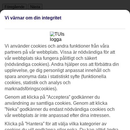
Föregående
Nästa
Visa bildgalleri
Vi värnar om din integritet
Föregående
Nästa
Vi använder cookies och andra funktioner från våra
Tripadvisor
partners på vår webbplats. Vissa är nödvändiga för att
vår webbplats ska fungera pålitligt och säkert
(nödvändiga cookies). Andra hjälper oss att förbättra din
4.1/5
upplevelse, ge dig personligt anpassat innehåll och
spara anonyma data i statistiskt syfte (funktionella
Betyg av
4.1 / 5
från
360 omdömen
cookies, statistik och analys och
marknadsföringscookies).
Renlighet
4.5/5
Genom att klicka på ”Acceptera” godkänner du
Läge
användning av samtliga cookies. Genom att klicka
4.5/5
”Neka” godkänner du endast nödvändiga cookies och
Rum
vår webbplats är inte anpassad efter dina intressen.
4.4/5
Service
Klicka på ”Hantera” för att välja vilka kategorier av
4.1/5
cookies du vill godkänna eller neka. Du kan alltid ändra