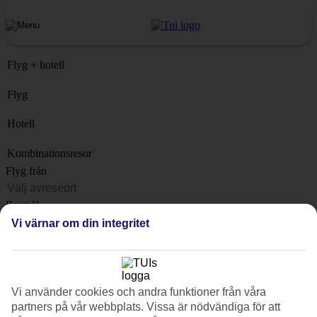
Flyg + hotell
Flyg
Hotell
Kombinationsresor
Flyg från
Resmål
Lista
Vi värnar om din integritet
När?
Hur länge?
1 vecka
Vi använder cookies och andra funktioner från våra
partners på vår webbplats. Vissa är nödvändiga för att
Antal resenärer