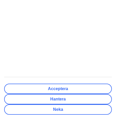
Resmål
Rensa
Klar
Avresedatum
Må
Ti
On
To
Fr
Lö
Sö
Hur flexibelt är avresedatumet?
Endast valt datum
+/- 3 Dagar
+/- 7 Dagar
+/- 14 Dagar
Rensa
Klar
Antal resenärer
Antal rum
Välj åt mig
Acceptera
Vuxna
2
Hantera
Barn (0-17)
0
Neka
Rensa