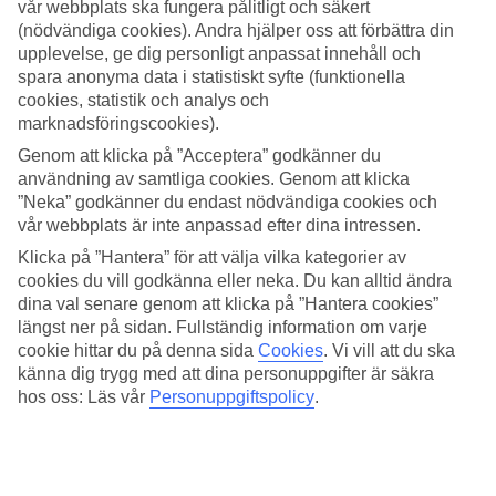
vår webbplats ska fungera pålitligt och säkert
(nödvändiga cookies). Andra hjälper oss att förbättra din
Sök
upplevelse, ge dig personligt anpassat innehåll och
spara anonyma data i statistiskt syfte (funktionella
cookies, statistik och analys och
marknadsföringscookies).
Du är för närvarande inom
Genom att klicka på ”Acceptera” godkänner du
Hem
användning av samtliga cookies. Genom att klicka
Resmål
”Neka” godkänner du endast nödvändiga cookies och
Irland
vår webbplats är inte anpassad efter dina intressen.
Hotell
Klicka på ”Hantera” för att välja vilka kategorier av
Hotell Irland
cookies du vill godkänna eller neka. Du kan alltid ändra
dina val senare genom att klicka på ”Hantera cookies”
längst ner på sidan. Fullständig information om varje
Här hittar du hela vårt utbud av hotell i Irland. Vi har valt de bästa
cookie hittar du på denna sida
Cookies
.
Vi vill att du ska
hotellen som Irland har att erbjuda för att kunna säkerställa att din
känna dig trygg med att dina personuppgifter är säkra
semester blir så bra som möjligt. Oavsett om du reser själv, med
hos oss: Läs vår
Personuppgiftspolicy
.
familjen, hela tjocka släkten eller kompisgänget är vi säkra på att du
kommer hitta ett hotell som passar just dig. Ta några minuter och
hitta just ditt drömhotell!
Hotelltips