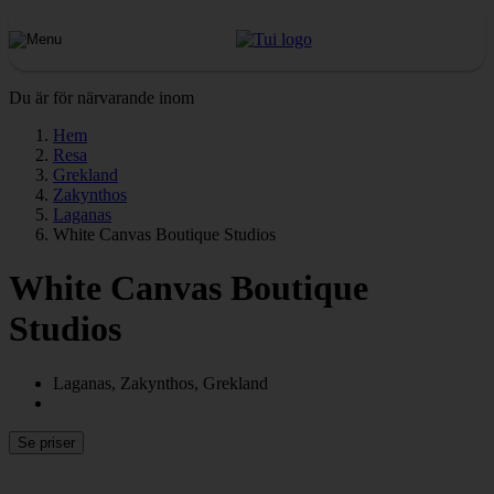
Du är för närvarande inom
Hem
Resa
Grekland
Zakynthos
Laganas
White Canvas Boutique Studios
White Canvas Boutique
Studios
Laganas, Zakynthos, Grekland
Se priser