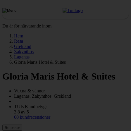
Du är för närvarande inom
Hem
Resa
Grekland
Zakynthos
Laganas
Gloria Maris Hotel & Suites
Gloria Maris Hotel & Suites
Vuxna & vänner
Laganas, Zakynthos, Grekland
TUIs Kundbetyg:
3.8 av 5
60 kundrecensioner
Se priser