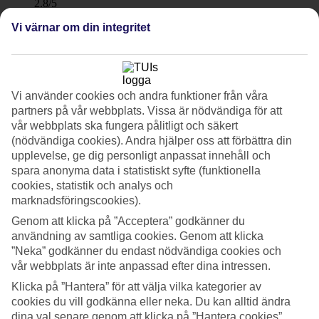
2.8/5
Service
Vi värnar om din integritet
3.2/5
Sovkvalitet
3.1/5
Standard
3.1/5
Vi använder cookies och andra funktioner från våra
Om hotellet
partners på vår webbplats. Vissa är nödvändiga för att
vår webbplats ska fungera pålitligt och säkert
4*
(nödvändiga cookies). Andra hjälper oss att förbättra din
Officiell klassificering
upplevelse, ge dig personligt anpassat innehåll och
WiFi
spara anonyma data i statistiskt syfte (funktionella
cookies, statistik och analys och
Vuxenhotell vid havet
marknadsföringscookies).
Gloria Maris Hotels & Suites är stilrent designat med exotiska inslag
Genom att klicka på ”Acceptera” godkänner du
och ligger inbäddat bland medelhavsväxter och palmer vid havet i
användning av samtliga cookies. Genom att klicka
Koukla mellan Agios Sostis och Keri Lake, en bit utanför Laganas.
”Neka” godkänner du endast nödvändiga cookies och
Svalka dig i den lagunformade poolen och blicka ut över havet. Vid
vår webbplats är inte anpassad efter dina intressen.
hotellet finns en liten strand.
Klicka på ”Hantera” för att välja vilka kategorier av
Området runt hotellet är lantligt med olivlundar och från hotellet har
cookies du vill godkänna eller neka. Du kan alltid ändra
du utsikt över ön Marathonissi, som är känd för att periodvis vara
dina val senare genom att klicka på ”Hantera cookies”