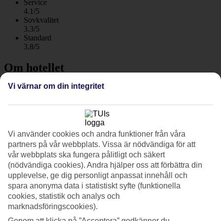
Service
4.1/5
Sovkvalitet
3.3/5
Standard
3.8/5
Om hotellet
Vi värnar om din integritet
2*
Officiell klassificering
WiFi
Centralt beläget i Rhodos stad nära bad och nattliv
Vi använder cookies och andra funktioner från våra
partners på vår webbplats. Vissa är nödvändiga för att
Hotell Amaryllis ligger centralt beläget mitt i Rhodos stad, nära
restauranger, shopping och nattliv. Samtidigt ligger stadens stränder
vår webbplats ska fungera pålitligt och säkert
på bekvämt promenadavstånd. Här bor du i dubbelrum med frukost
(nödvändiga cookies). Andra hjälper oss att förbättra din
och kan boka halvpension som tillval.
upplevelse, ge dig personligt anpassat innehåll och
spara anonyma data i statistiskt syfte (funktionella
I Amaryllis egen snackbar kan du både få en stärkande frukost samt
cookies, statistik och analys och
avsluta en händelserik dag med något gott att dricka. Snackbaren är
öppen från tidig morgon till sen kväll och lockar både hotellets egna
marknadsföringscookies).
gäster och folk från gatan.
Genom att klicka på ”Acceptera” godkänner du