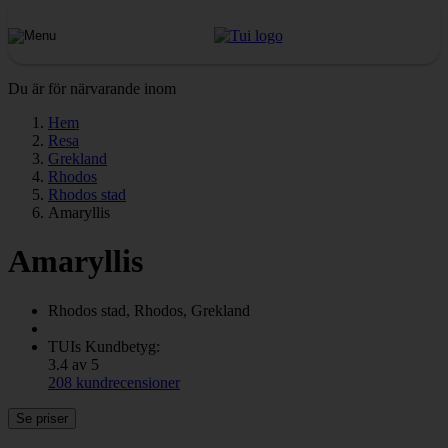
Du är för närvarande inom
Hem
Resa
Grekland
Rhodos
Rhodos stad
Amaryllis
Amaryllis
Rhodos stad, Rhodos, Grekland
TUIs Kundbetyg:
3.4 av 5
208 kundrecensioner
Se priser