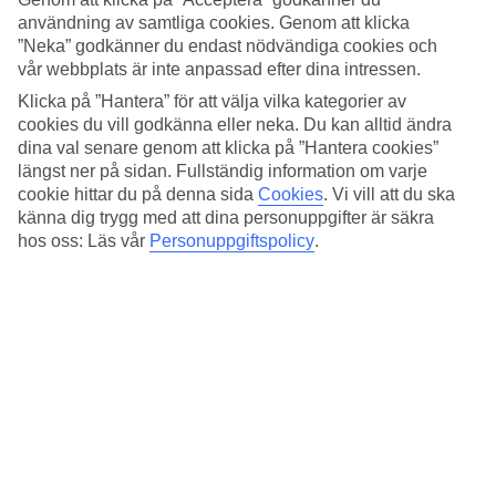
användning av samtliga cookies. Genom att klicka
Ljusa rum
”Neka” godkänner du endast nödvändiga cookies och
vår webbplats är inte anpassad efter dina intressen.
De ljusa rummen är enkla, små och har en stilren inredning. Att
fasaden har några år på nacken glöms så fort du kliver in genom
Klicka på ”Hantera” för att välja vilka kategorier av
entrén. Lobbyn är inredd med bland annat designade stolar och
cookies du vill godkänna eller neka. Du kan alltid ändra
färgrik konst på väggarna.
dina val senare genom att klicka på ”Hantera cookies”
längst ner på sidan. Fullständig information om varje
Boka halvpension
cookie hittar du på denna sida
Cookies
.
Vi vill att du ska
Halvpension med frukost och lunch- eller middagmeny kan bokas
känna dig trygg med att dina personuppgifter är säkra
som tillval. Måltiderna serveras på grannhotellet Vassila som ligger
hos oss: Läs vår
Personuppgiftspolicy
.
precis bredvid Amaryllis.
Minst en i sällskapet måste vara 18 år för att bo på hotellet.
Viktig information
Grannhotellet, The Mitsis Grand Hotel, genomgår en
totalrenovering under sommarsäsongen 2025 och arbetet fortsätter
under sommaren 2026. Arbetet kan upplevas som störande då ljud,
damm och visuell påverkan kan förekomma. Ett staket kommer att
avskärma byggarbetet på marknivå, men renoveringen kommer att
vara synlig från våningsplan högre upp.