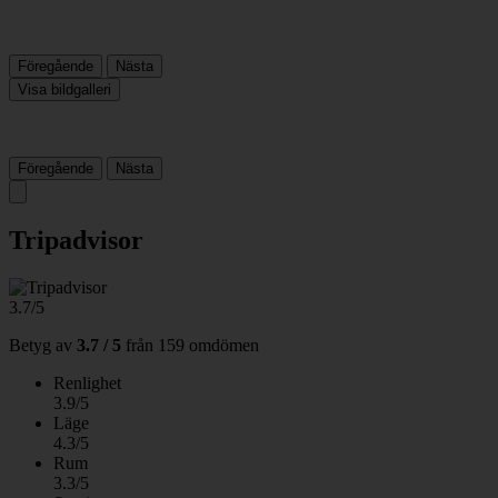
Föregående
Nästa
Visa bildgalleri
Föregående
Nästa
Tripadvisor
3.7/5
Betyg av
3.7 / 5
från
159 omdömen
Renlighet
3.9/5
Läge
4.3/5
Rum
3.3/5