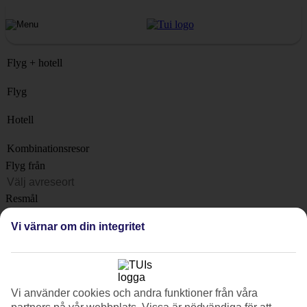
Flyg + hotell
Flyg
Hotell
Kombinationsresor
Flyg från
Resmål
Lista
Vi värnar om din integritet
När?
Hur länge?
1 vecka
Vi använder cookies och andra funktioner från våra
Antal resenärer