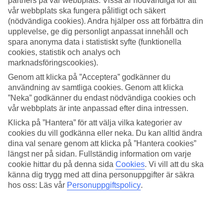
partners på vår webbplats. Vissa är nödvändiga för att
vår webbplats ska fungera pålitligt och säkert
Sök
(nödvändiga cookies). Andra hjälper oss att förbättra din
upplevelse, ge dig personligt anpassat innehåll och
spara anonyma data i statistiskt syfte (funktionella
cookies, statistik och analys och
Du är för närvarande inom
marknadsföringscookies).
Hem
Genom att klicka på ”Acceptera” godkänner du
Resmål
användning av samtliga cookies. Genom att klicka
Grekland
”Neka” godkänner du endast nödvändiga cookies och
Rhodos
vår webbplats är inte anpassad efter dina intressen.
Pefkos
Sista Minuten
Klicka på ”Hantera” för att välja vilka kategorier av
cookies du vill godkänna eller neka. Du kan alltid ändra
Sista Minuten Pefkos
dina val senare genom att klicka på ”Hantera cookies”
längst ner på sidan. Fullständig information om varje
cookie hittar du på denna sida
Cookies
.
Vi vill att du ska
Här hittar du våra
sista minuten-resor
som
Pefkos
har att erbjuda.
känna dig trygg med att dina personuppgifter är säkra
Smidiga och billiga paketresor som tar dig till värmen. På vissa av
hos oss: Läs vår
Personuppgiftspolicy
.
våra sista minuten-resor ingår
All Inclusive
medan andra
erbjudanden är av mer avskalad karaktär - här finns något för alla
smaker och plånböcker.