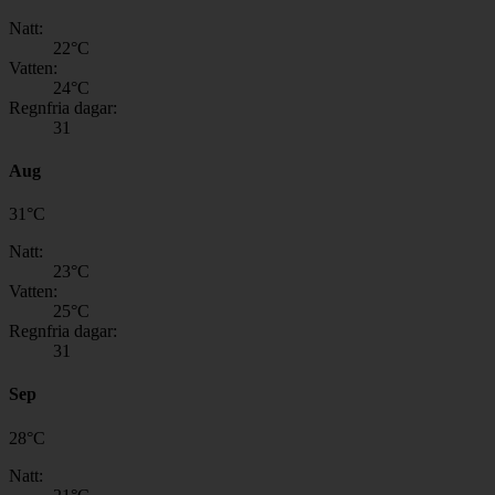
Natt:
22
°C
Vatten:
24
°C
Regnfria dagar:
31
Aug
31
°
C
Natt:
23
°C
Vatten:
25
°C
Regnfria dagar:
31
Sep
28
°
C
Natt: