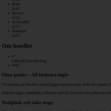
Rum
4.4/5
Service
4.6/5
Sovkvalitet
4.5/5
Standard
4.4/5
Om hotellet
4*
Officiell klassificering
WiFi
Flera pooler – All Inclusive ingår
I Kolymbia på Rhodos östkust ligger nyrenoverade Blue Sea Island. Här 
Hotellet ligger mittemellan Rhodos stad (25 km) och den pittoreska b
Poolplask och salta dopp