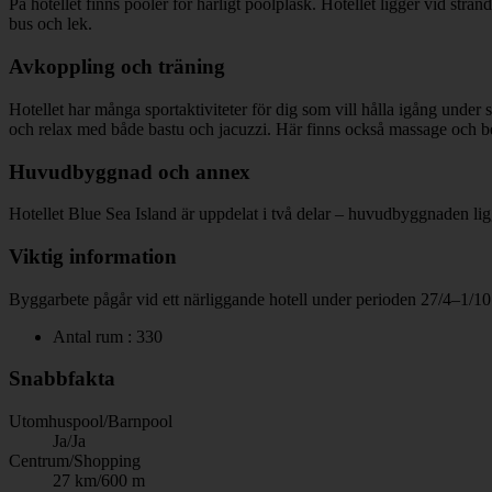
På hotellet finns pooler för härligt poolplask. Hotellet ligger vid stra
bus och lek.
Avkoppling och träning
Hotellet har många sportaktiviteter för dig som vill hålla igång under s
och relax med både bastu och jacuzzi. Här finns också massage och 
Huvudbyggnad och annex
Hotellet Blue Sea Island är uppdelat i två delar – huvudbyggnaden l
Viktig information
Byggarbete pågår vid ett närliggande hotell under perioden 27/4–1/10 
Antal rum : 330
Snabbfakta
Utomhuspool/Barnpool
Ja/Ja
Centrum/Shopping
27 km/600 m