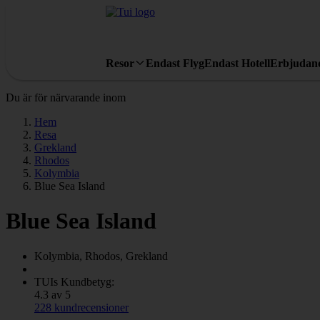
Resor
Endast Flyg
Endast Hotell
Erbjudan
Du är för närvarande inom
Hem
Resa
Grekland
Rhodos
Kolymbia
Blue Sea Island
Blue Sea Island
Kolymbia, Rhodos, Grekland
TUIs Kundbetyg:
4.3 av 5
228 kundrecensioner