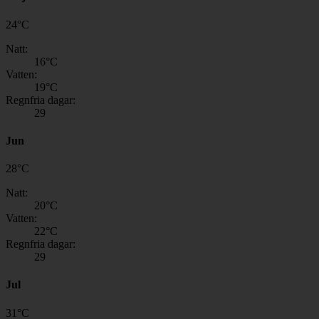
24
°
C
Natt:
16
°C
Vatten:
19
°C
Regnfria dagar:
29
Jun
28
°
C
Natt:
20
°C
Vatten:
22
°C
Regnfria dagar:
29
Jul
31
°
C