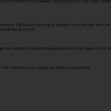
nden och Medelhavets kristallklara vatten bjuder in till salta dopp. Famil
emestern. Här kan du lyfta tungt på gymmet, hyra cykel eller delta i ett 
behandlingar på menyn.
igger mot stranden och annexbyggnaden på andra sidan vägen vid den lil
2026. Arbetet kan vara synligt och medföra viss ljudnivå.