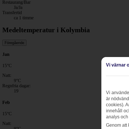
Restaurang/Bar
Ja/Ja
Transfertid
ca 1 timme
Medeltemperatur i Kolymbia
Föregående
Jan
Vi värnar o
15
°
C
Natt:
9
°C
Regnfria dagar:
19
Vi använder
är nödvändi
Feb
cookies). A
innehåll oc
15
°
C
analys och
Natt:
Genom att 
9
°C