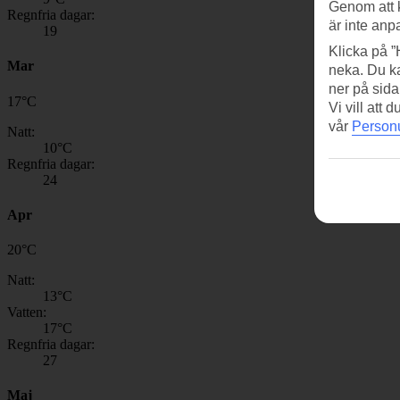
Genom att 
Regnfria dagar:
är inte anp
19
Klicka på ”
Mar
neka. Du ka
ner på sida
17
°
C
Vi vill att
vår
Personu
Natt:
10
°C
Regnfria dagar:
24
Apr
20
°
C
Natt:
13
°C
Vatten:
17
°C
Regnfria dagar:
27
Maj