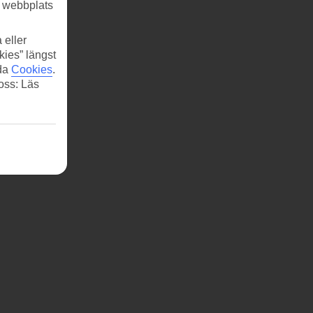
r webbplats
 eller
kies” längst
ida
Cookies
.
 oss: Läs