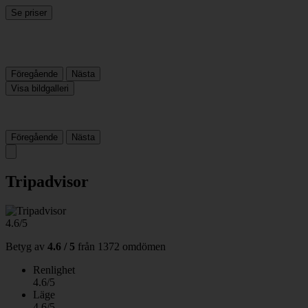
Se priser
Föregående
Nästa
Visa bildgalleri
Föregående
Nästa
Tripadvisor
4.6/5
Betyg av
4.6 / 5
från
1372 omdömen
Renlighet
4.6/5
Läge
4.6/5