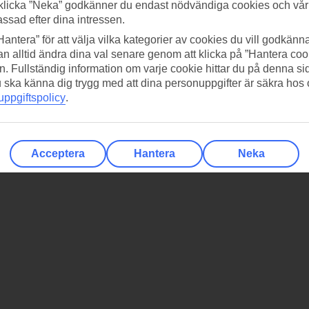
klicka ”Neka” godkänner du endast nödvändiga cookies och vå
assad efter dina intressen.
Hantera” för att välja vilka kategorier av cookies du vill godkänna
n alltid ändra dina val senare genom att klicka på ”Hantera coo
n. Fullständig information om varje cookie hittar du på denna s
 du ska känna dig trygg med att dina personuppgifter är säkra hos
ppgiftspolicy
.
Acceptera
Hantera
Neka