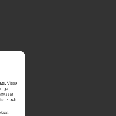
ats. Vissa
ndiga
anpassat
tistik och
kies.