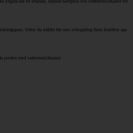
jens yngsta har en lekplats, separat barnpool och vattenrutschkanor för
träningspass. Söker du istället lite mer avkoppling finns hotellets spa
la poolen med vattenrutschkanor.