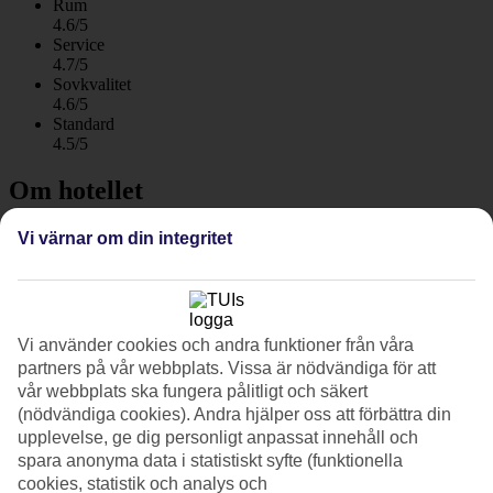
Rum
4.6/5
Service
4.7/5
Sovkvalitet
4.6/5
Standard
4.5/5
Om hotellet
WiFi
Vi värnar om din integritet
Care Travel
Högklassigt hotell – direkt på stranden
På Elysium Resort & Spa i Kallithea är arkitekturen modern med
Vi använder cookies och andra funktioner från våra
stora fönster och uteplatser som vetter mot havet. Hotellet ligger
partners på vår webbplats. Vissa är nödvändiga för att
lugnt beläget alldeles intill klapperstensstranden. Här finns spa och
vår webbplats ska fungera pålitligt och säkert
en takterrass med restaurang. Alla rum har havsutsikt.
(nödvändiga cookies). Andra hjälper oss att förbättra din
upplevelse, ge dig personligt anpassat innehåll och
På Elysium Resort & Spa har du möjlighet att spela tennis och få
massage. Det finns även spa, jacuzzi, bastu, bar och café.
spara anonyma data i statistiskt syfte (funktionella
cookies, statistik och analys och