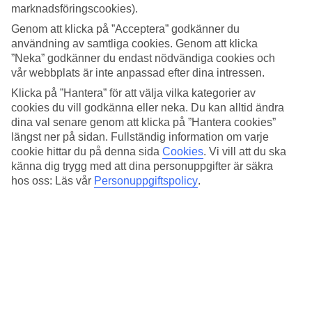
Dagar vid poolen och stranden
marknadsföringscookies).
Genom att klicka på ”Acceptera” godkänner du
En kort bit från havet och stranden ligger poolområdet med en
användning av samtliga cookies. Genom att klicka
poolbar du når via en bro. Solstolar och parasoll finns både vid
poolen och på stranden utan kostnad så det är bara att välja vad som
”Neka” godkänner du endast nödvändiga cookies och
passar för stunden.
vår webbplats är inte anpassad efter dina intressen.
Klicka på ”Hantera” för att välja vilka kategorier av
Antal rum : 327
cookies du vill godkänna eller neka. Du kan alltid ändra
Snabbfakta
dina val senare genom att klicka på ”Hantera cookies”
längst ner på sidan. Fullständig information om varje
Bad/strand
cookie hittar du på denna sida
Cookies
.
Vi vill att du ska
10 m - 100 m
känna dig trygg med att dina personuppgifter är säkra
Utomhuspool/Barnpool
hos oss: Läs vår
Personuppgiftspolicy
.
Ja/Ja
Centrum/Shopping
4 km/4 km
Restaurang/Bar
Ja/Ja
Transfertid
ca 60 min
Medeltemperatur i Kallithea