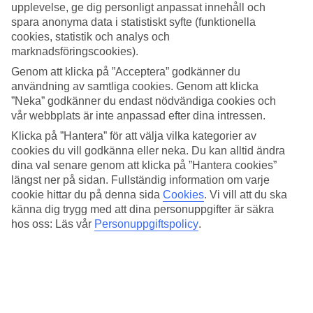
upplevelse, ge dig personligt anpassat innehåll och
Många av hotellgästerna väljer att samlas vid poolen som ligger i
mitten av det L-formade hotellområdet. Här kan du slå dig ned på
spara anonyma data i statistiskt syfte (funktionella
solsäng och när du bli törstig ligger poolbaren nära till hands. För de
cookies, statistik och analys och
yngsta barnen finns en egen liten barnpool.
marknadsföringscookies).
Tennis, pingis och minigolf
Genom att klicka på ”Acceptera” godkänner du
användning av samtliga cookies. Genom att klicka
Det finns även möjlighet att spela både volleyboll, bordtennis,
”Neka” godkänner du endast nödvändiga cookies och
minigolf och biljard på hotellet. Vissa kvällar arrangeras även
vår webbplats är inte anpassad efter dina intressen.
shower.
Klicka på ”Hantera” för att välja vilka kategorier av
cookies du vill godkänna eller neka. Du kan alltid ändra
All Inclusive och shower
dina val senare genom att klicka på ”Hantera cookies”
All Inclusive med frukost, lunch och middag ingår i grundpriset.
längst ner på sidan. Fullständig information om varje
Under för- och eftermiddagarna serveras snacks och enklare rätter i
cookie hittar du på denna sida
Cookies
.
Vi vill att du ska
poolbaren.
känna dig trygg med att dina personuppgifter är säkra
hos oss: Läs vår
Personuppgiftspolicy
.
Antal rum : 215
Snabbfakta
Bad/strand
50 m
Utomhuspool/Barnpool