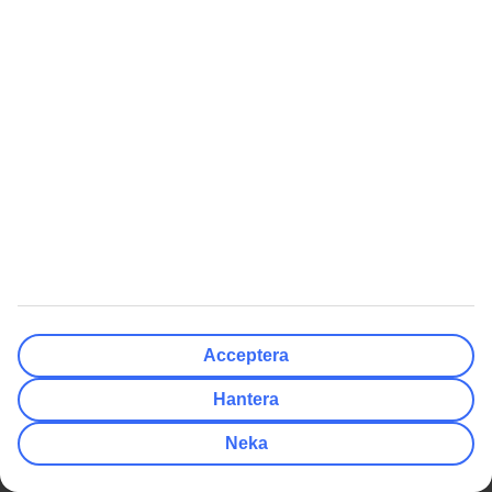
Flyginformation
Hållbarhet
På resmålet
Jobba hos oss
Samarbetspartners
Compliance och integritet
Rekommenderat
Kundservice
Presentkort på resor
Så lätt når du guiderna
Tryggt med resegaranti
TUI-appen
Delbetala resan med TUI Card
myTUI
Villkor för erbjudanden
TUI Smiles Rewards Club
Workation
TUI Smiles Rewards Club -
Acceptera
Regler och villkor
Singelresor
Hantera
Billiga Resor
Genvägar
Sista minuten resor
Resor till Kanarieöarna
Neka
Sista minuten med All Inclusive
Resor till Gran Canaria