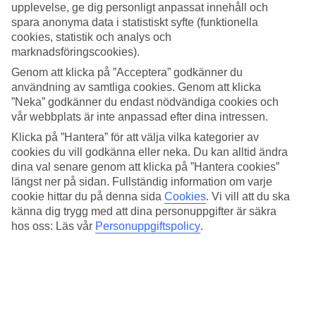
Pool och stenstrand
upplevelse, ge dig personligt anpassat innehåll och
spara anonyma data i statistiskt syfte (funktionella
Vid poolområdet bjuds det på svalkande bad och i poolbaren kan du
cookies, statistik och analys och
slå dig ned en stund i skuggan och beställa en kopp kaffe eller något
marknadsföringscookies).
kallt i glaset. Framför hotellet breder stenstranden ut sig och för dig
som hotellgäst finns kostnadsfria solsängar.
Genom att klicka på ”Acceptera” godkänner du
användning av samtliga cookies. Genom att klicka
Restaurang med havsutsikt
”Neka” godkänner du endast nödvändiga cookies och
vår webbplats är inte anpassad efter dina intressen.
I bufférestaurangen kan du sitta ute på terrassen och äta med utsikt
Klicka på ”Hantera” för att välja vilka kategorier av
över Egeiska havet. All Inclusive är inkluderat i din resas pris och
måltiderna dukas upp som en buffé. Du kan välja och vraka bland
cookies du vill godkänna eller neka. Du kan alltid ändra
både grekiska och internationella rätter.
dina val senare genom att klicka på ”Hantera cookies”
längst ner på sidan. Fullständig information om varje
Åk på utflykt
cookie hittar du på denna sida
Cookies
.
Vi vill att du ska
känna dig trygg med att dina personuppgifter är säkra
I Rethymnon kan du strosa i de gamla gränderna och besöka den
hos oss: Läs vår
Personuppgiftspolicy
.
pampiga riddarborgen. Vill du passa på att åka dit kan du ta
lokalbussen som har hållplats utanför hotellet. Vill du se mer av
Kreta kan du redan hemifrån boka en
hyrbil
och enkelt ta dig runt
ön.
Viktig information