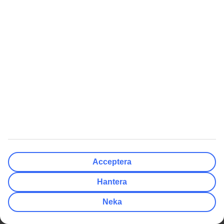
Sista minuten med All Inclusive
Resor till Gran Canaria
Billiga resor till Grekland
Resor till Mexico
Billiga resor till Turkiet
Resor till Thailand
Billiga resor till Kroatien
Resor till Grekland
Billiga resor till Thailand
Resor till Spanien
Mest Sökt
Populära Artiklar
Charterresor
Packlista för solsemestern
Flygresor
Flyga med barnvagn
Värmeguide
Kort flygtid till värmen i vinter
Quiz: Vart ska jag resa
Billiga länder att semestra i
Acceptera
Skapa checklista inför resan
5 billiga weekendstäder i
Europa
Hantera
Röda dagar 2026
Kan man dricka vattnet
Neka
utomlands?
TUI Sverige AB ingår i den nordiska resekoncernen TUI Nordic,