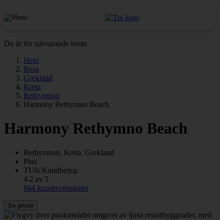
Du är för närvarande inom
Hem
Resa
Grekland
Kreta
Rethymnon
Harmony Rethymno Beach
Harmony Rethymno Beach
Rethymnon, Kreta, Grekland
Plus
TUIs Kundbetyg:
4.2 av 5
664 kundrecensioner
Se priser