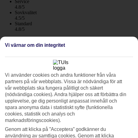
Service
4.8/5
Sovkvalitet
4.5/5
Standard
4.8/5
Om hotellet
Vi värnar om din integritet
2*
Officiell klassificering
WiFi
Vi använder cookies och andra funktioner från våra
Strandnära lägenhetshotell med pool
partners på vår webbplats. Vissa är nödvändiga för att
vår webbplats ska fungera pålitligt och säkert
Iliana Hotel är ett mindre lägenhetshotell i den lilla orten Panormos
(nödvändiga cookies). Andra hjälper oss att förbättra din
på Kreta. Här bor du i en lugn miljö mitt i byn på ett familjedrivet
upplevelse, ge dig personligt anpassat innehåll och
hotell. Till sandstranden går du på en kort promenad och i poolen
kan du svalka dig under varma dagar. Frukostbuffé kan bokas
spara anonyma data i statistiskt syfte (funktionella
hemifrån.
cookies, statistik och analys och
marknadsföringscookies).
På Iliana Hotel möts du av en avslappnad stämning och grekisk
atmosfär. Hotellet består av en låg byggnad, runt hörnet finns
Genom att klicka på ”Acceptera” godkänner du
minimarket och några lokala tavernor. Vill du ta dig runt har du lokal
användning av samtliga cookies. Genom att klicka