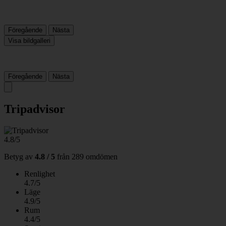
Föregående
Nästa
Visa bildgalleri
Föregående
Nästa
Tripadvisor
4.8/5
Betyg av
4.8 / 5
från
289 omdömen
Renlighet
4.7/5
Läge
4.9/5
Rum
4.4/5