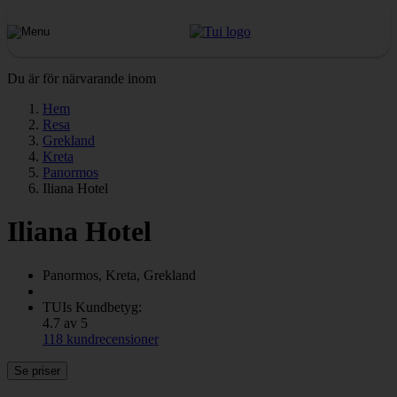
Du är för närvarande inom
Hem
Resa
Grekland
Kreta
Panormos
Iliana Hotel
Iliana Hotel
Panormos, Kreta, Grekland
TUIs Kundbetyg:
4.7 av 5
118 kundrecensioner
Se priser