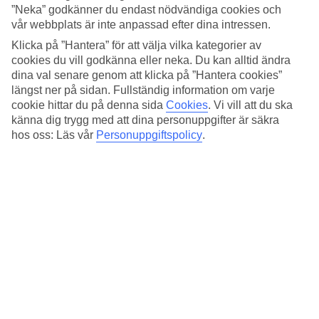
busstation på några hundra meters avstånd.
”Neka” godkänner du endast nödvändiga cookies och
vår webbplats är inte anpassad efter dina intressen.
Liten pool
Klicka på ”Hantera” för att välja vilka kategorier av
Vid den lilla poolen som ligger i hotellets mitt är det en lugn
cookies du vill godkänna eller neka. Du kan alltid ändra
stämning. Här kan du koppla av och njuta av dagen på en solstol.
dina val senare genom att klicka på ”Hantera cookies”
Vill du strosa ner till stranden tar det bara några minuter att
längst ner på sidan. Fullständig information om varje
promenera den korta biten dit.
cookie hittar du på denna sida
Cookies
.
Vi vill att du ska
känna dig trygg med att dina personuppgifter är säkra
En- eller tvårumslägenheter
hos oss: Läs vår
Personuppgiftspolicy
.
Lägenheterna har balkong eller terrass och är utrustade med pentry
där du kan ordna med enklare matlagning. Vill du ta semester från
matlagning kan du förboka frukostbuffé hemifrån.
Antal rum : 18
Antal lägenheter : 13
Snabbfakta
Bad/strand
150 m - 250 m
Utomhuspool
Ja