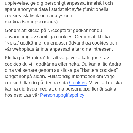
avkopplande grekisk känsla. Rummen och lägenheterna ligger
upplevelse, ge dig personligt anpassat innehåll och
utspridda i hotellområdet och trädgården där det växer blommor och
spara anonyma data i statistiskt syfte (funktionella
olivträd.
cookies, statistik och analys och
marknadsföringscookies).
Rymliga rum och lägenheter
Genom att klicka på ”Acceptera” godkänner du
Välj bland flera olika rumstyper med plats för upp till sex personer.
användning av samtliga cookies. Genom att klicka
Perfekt för dig som reser med hela familjen. För barnen finns
”Neka” godkänner du endast nödvändiga cookies och
dessutom lekrum och lekplats på hotellet.
vår webbplats är inte anpassad efter dina intressen.
Poolbad, gym och tennis
Klicka på ”Hantera” för att välja vilka kategorier av
cookies du vill godkänna eller neka. Du kan alltid ändra
Hotellet har pooler för både stora och små med solsängar, parasoll. I
dina val senare genom att klicka på ”Hantera cookies”
närheten av de palmkantade poolområdena hittar du poolbaren där
längst ner på sidan. Fullständig information om varje
du kan svalka dig med glass och dryck. Om du vill röra på dig finns
cookie hittar du på denna sida
Cookies
.
Vi vill att du ska
ett gym och en tennisbana och stranden ligger en kvarts promenad
känna dig trygg med att dina personuppgifter är säkra
bort.
hos oss: Läs vår
Personuppgiftspolicy
.
All Inclusive och bufférestaurang
I din All Inclusive ingår buffémåltider i bufférestaurangen som
serverar både internationella och medelhavsinspirerade rätter och
färska frukter och grönsaker. I snackbaren serveras lättare måltider
och mellanmål under dagen.