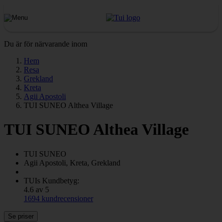
Du är för närvarande inom
Hem
Resa
Grekland
Kreta
Agii Apostoli
TUI SUNEO Althea Village
TUI SUNEO Althea Village
TUI SUNEO
Agii Apostoli, Kreta, Grekland
TUIs Kundbetyg:
4.6 av 5
1694 kundrecensioner
Se priser