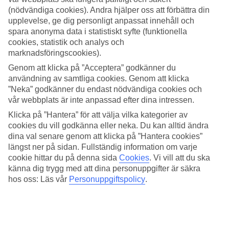
3.4/5
(nödvändiga cookies). Andra hjälper oss att förbättra din
Standard
3.4/5
upplevelse, ge dig personligt anpassat innehåll och
spara anonyma data i statistiskt syfte (funktionella
Om hotellet
cookies, statistik och analys och
marknadsföringscookies).
2*
Genom att klicka på ”Acceptera” godkänner du
Officiell klassificering
användning av samtliga cookies. Genom att klicka
WiFi
”Neka” godkänner du endast nödvändiga cookies och
vår webbplats är inte anpassad efter dina intressen.
Familjärt lägenhetshotell nära stranden
Klicka på ”Hantera” för att välja vilka kategorier av
Evangelina ligger i Agia Marina på västra Kreta. Hotellet är enkelt
cookies du vill godkänna eller neka. Du kan alltid ändra
och har en familjär stämning. En kort promenad bort hittar du ortens
dina val senare genom att klicka på ”Hantera cookies”
barnvänliga strand och även flera mysiga tavernor. Hotellet har pool
längst ner på sidan. Fullständig information om varje
och lägenheter för upp till fyra personer.
cookie hittar du på denna sida
Cookies
.
Vi vill att du ska
Agia Marinas stränder är familjevänliga och den närmsta stranden
känna dig trygg med att dina personuppgifter är säkra
ligger bara ett par minuter bort. Längs huvudgatan finns flera
hos oss: Läs vår
Personuppgiftspolicy
.
småbutiker och tavernor.
En- och tvårummare
På Evangelina bor du i enkelt inredda lägenheter som alla har