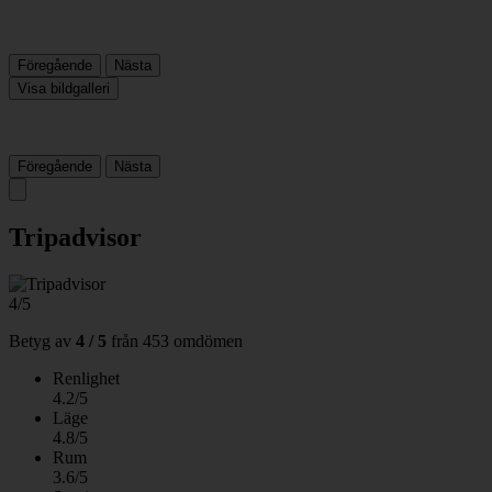
Föregående
Nästa
Visa bildgalleri
Föregående
Nästa
Tripadvisor
4/5
Betyg av
4 / 5
från
453 omdömen
Renlighet
4.2/5
Läge
4.8/5
Rum
3.6/5