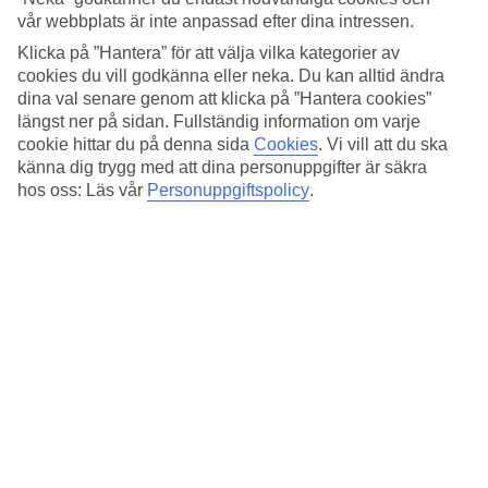
vår webbplats är inte anpassad efter dina intressen.
Vid poolen kan du ta det lugnt i en solstol. Här finns även en
snackbar, barnpool och jacuzzi.
Klicka på ”Hantera” för att välja vilka kategorier av
cookies du vill godkänna eller neka. Du kan alltid ändra
Antal rum : 80
dina val senare genom att klicka på ”Hantera cookies”
längst ner på sidan. Fullständig information om varje
Snabbfakta
cookie hittar du på denna sida
Cookies
.
Vi vill att du ska
känna dig trygg med att dina personuppgifter är säkra
Bad/strand
hos oss: Läs vår
Personuppgiftspolicy
.
300 m - 150 m
Utomhuspool/Barnpool
Ja/Ja
Centrum/Shopping
300 m/150 m
Bar
Ja
Transfertid
ca 30 min
Medeltemperatur i Kos stad
Föregående
Jan