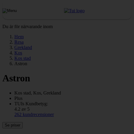
Du är för närvarande inom
Hem
Resa
Grekland
Kos
Kos stad
Astron
Astron
Kos stad, Kos, Grekland
Plus
TUIs Kundbetyg:
4.2 av 5
262 kundrecensioner
Se priser