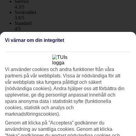
Service
4.3/5
Sovkvalitet
3.9/5
Standard
4/5
Vi värnar om din integritet
Om hotellet
3*
Officiell klassificering
WiFi
Vi använder cookies och andra funktioner från våra
partners på vår webbplats. Vissa är nödvändiga för att
Strandnära och närhet till centrum
vår webbplats ska fungera pålitligt och säkert
(nödvändiga cookies). Andra hjälper oss att förbättra din
Med sitt läge i Kos stad är Astron ett perfekt boende för dig som vill
ha det enkelt men bekvämt och nära till det mesta. Hotellet har en
upplevelse, ge dig personligt anpassat innehåll och
familjär atmosfär, poolområde och bar. Här bor du nära hamnen, det
spara anonyma data i statistiskt syfte (funktionella
medeltida slottet och stranden. Frukostbuffé ingår!
cookies, statistik och analys och
marknadsföringscookies).
På hotellområdet finns det små gräsplättar och annan grönska och
från delar av hotellet är det utsikt över småbåtsmarinan.
Genom att klicka på ”Acceptera” godkänner du
användning av samtliga cookies. Genom att klicka
Poolområde och snackbar
”Neka” godkänner du endast nödvändiga cookies och