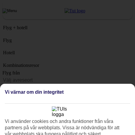
Flyg + hotell
Flyg
Hotell
Kombinationsresor
Flyg från
Resmål
Vi värnar om din integritet
Lista
När?
Hur länge?
Vi använder cookies och andra funktioner från våra
1 vecka
partners på vår webbplats. Vissa är nödvändiga för att
Antal resenärer
vår webbplats ska fungera pålitligt och säkert