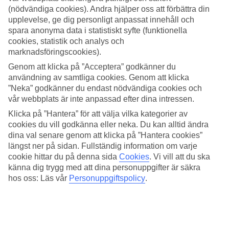
(nödvändiga cookies). Andra hjälper oss att förbättra din
Sök
upplevelse, ge dig personligt anpassat innehåll och
spara anonyma data i statistiskt syfte (funktionella
cookies, statistik och analys och
marknadsföringscookies).
Du är för närvarande inom
Genom att klicka på ”Acceptera” godkänner du
användning av samtliga cookies. Genom att klicka
Hem
”Neka” godkänner du endast nödvändiga cookies och
Resmål
Grekland
vår webbplats är inte anpassad efter dina intressen.
Kos
Klicka på ”Hantera” för att välja vilka kategorier av
Kos stad
cookies du vill godkänna eller neka. Du kan alltid ändra
All Inclusive
dina val senare genom att klicka på ”Hantera cookies”
All Inclusive Kos stad
längst ner på sidan. Fullständig information om varje
cookie hittar du på denna sida
Cookies
.
Vi vill att du ska
känna dig trygg med att dina personuppgifter är säkra
Relaterade resor
hos oss: Läs vår
Personuppgiftspolicy
.
All Inclusive Kolymbia
All Inclusive på Kreta
All Inclusive på Rhodos
All Inclusive Agia Marina