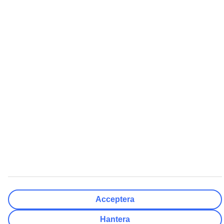
Må
Ti
On
To
Fr
Lö
Sö
Hur flexibelt är avresedatumet?
Endast valt datum
+/- 3 Dagar
+/- 7 Dagar
+/- 14 Dagar
Rensa
Klar
Antal resenärer
Antal rum
Välj åt mig
Vuxna
2
Barn (0-17)
0
Rensa
Klar
Acceptera
Hantera