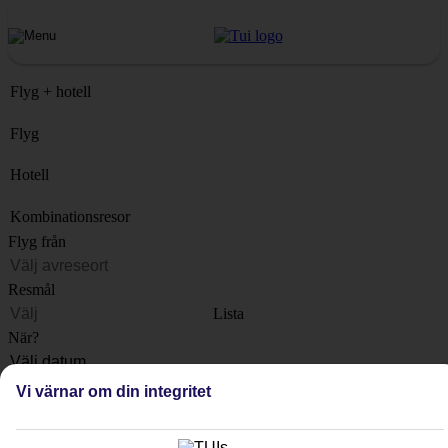
Flyg + hotell
Flyg
Hotell
Kombinationsresor
Flyg från
Resmål
Lista
När?
Hur länge?
Vi värnar om din integritet
1 vecka
Antal resenärer