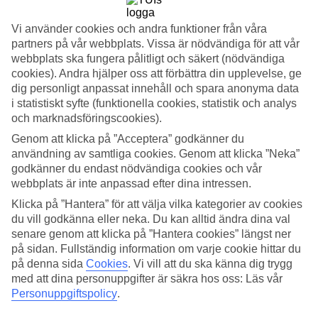
Sök
Vi använder cookies och andra funktioner från våra
partners på vår webbplats. Vissa är nödvändiga för att vår
webbplats ska fungera pålitligt och säkert (nödvändiga
cookies). Andra hjälper oss att förbättra din upplevelse, ge
Du är för närvarande inom
dig personligt anpassat innehåll och spara anonyma data
i statistiskt syfte (funktionella cookies, statistik och analys
Hem
och marknadsföringscookies).
Resmål
Grekland
Genom att klicka på ”Acceptera” godkänner du
Kos
användning av samtliga cookies. Genom att klicka ”Neka”
Hotell
godkänner du endast nödvändiga cookies och vår
webbplats är inte anpassad efter dina intressen.
STOR OUTLET FÖR RESOR!
Klicka på ”Hantera” för att välja vilka kategorier av cookies
Fynda nu »
du vill godkänna eller neka. Du kan alltid ändra dina val
senare genom att klicka på ”Hantera cookies” längst ner
Hotell på Kos
på sidan. Fullständig information om varje cookie hittar du
på denna sida
Cookies
.
Vi vill att du ska känna dig trygg
med att dina personuppgifter är säkra hos oss: Läs vår
Här hittar du hela vårt utbud av hotell när du ska
resa till Kos
. Vi har
Personuppgiftspolicy
.
valt de bästa hotellen som Kos har att erbjuda för att kunna
säkerställa att din semester blir så bra som möjligt. Oavsett om du