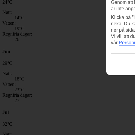
24
°
C
Genom att 
är inte anp
Natt:
Klicka på ”
14
°C
Vatten:
neka. Du ka
19
°C
ner på sida
Regnfria dagar:
Vi vill att
26
vår
Personu
Jun
29
°
C
Natt:
18
°C
Vatten:
23
°C
Regnfria dagar:
27
Jul
32
°
C
Natt: