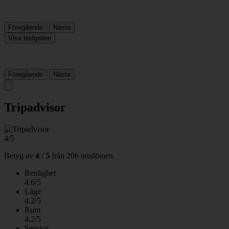
Föregående
Nästa
Visa bildgalleri
Föregående
Nästa
Tripadvisor
4/5
Betyg av
4 / 5
från
206 omdömen
Renlighet
4.6/5
Läge
4.2/5
Rum
4.2/5
Service