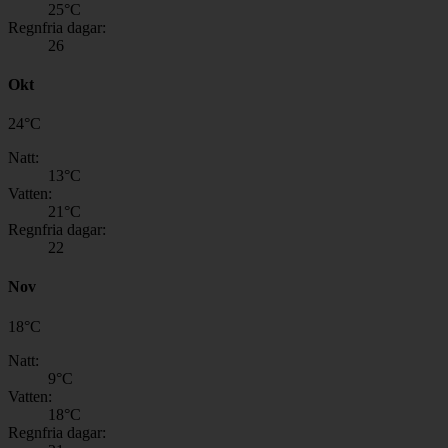
25
°C
Regnfria dagar:
26
Okt
24
°
C
Natt:
13
°C
Vatten:
21
°C
Regnfria dagar:
22
Nov
18
°
C
Natt:
9
°C
Vatten:
18
°C
Regnfria dagar: