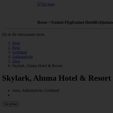
Resor
Endast Flyg
Endast Hotell
Erbjudan
Du är för närvarande inom
Hem
Resa
Grekland
Attikahalvön
Aten
Skylark, Aluma Hotel & Resort
Skylark, Aluma Hotel & Resort
Aten, Attikahalvön, Grekland
Se priser