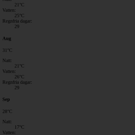
21
°C
Vatten:
25
°C
Regnfria dagar:
29
Aug
31
°
C
Natt:
21
°C
Vatten:
26
°C
Regnfria dagar:
29
Sep
28
°
C
Natt:
17
°C
Vatten: