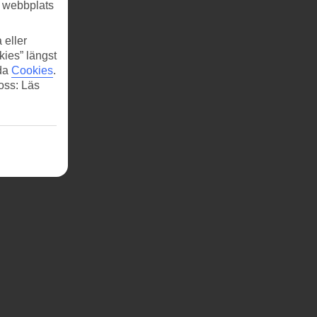
r webbplats
 eller
kies” längst
ida
Cookies
.
 oss: Läs