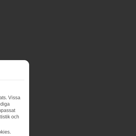
ats. Vissa
ndiga
anpassat
tistik och
kies.