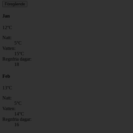
Föregående
Jan
12
°
C
Natt:
5
°C
Vatten:
15
°C
Regnfria dagar:
18
Feb
13
°
C
Natt:
5
°C
Vatten:
14
°C
Regnfria dagar:
16