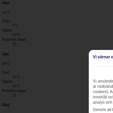
Mar
16
°
C
Natt:
7
°C
Vatten:
15
°C
Regnfria dagar:
20
Apr
Vi värnar o
20
°
C
Natt:
10
°C
Vi använder
Vatten:
16
°C
är nödvändi
Regnfria dagar:
cookies). A
22
innehåll oc
analys och
Maj
Genom att 