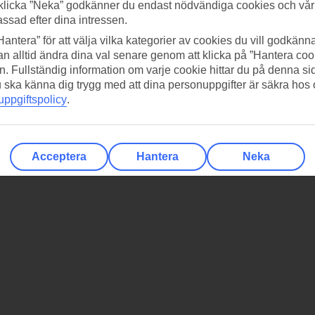
klicka ”Neka” godkänner du endast nödvändiga cookies och vå
assad efter dina intressen.
Hantera” för att välja vilka kategorier av cookies du vill godkänna
n alltid ändra dina val senare genom att klicka på ”Hantera coo
n. Fullständig information om varje cookie hittar du på denna s
 du ska känna dig trygg med att dina personuppgifter är säkra hos
ppgiftspolicy
.
Acceptera
Hantera
Neka