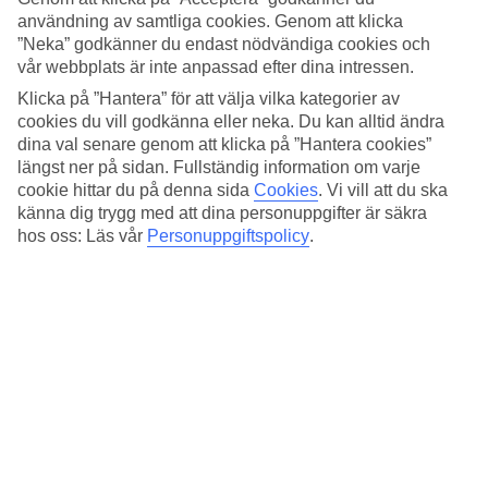
4.7/5
användning av samtliga cookies. Genom att klicka
Standard
”Neka” godkänner du endast nödvändiga cookies och
4.6/5
vår webbplats är inte anpassad efter dina intressen.
Om hotellet
Klicka på ”Hantera” för att välja vilka kategorier av
cookies du vill godkänna eller neka. Du kan alltid ändra
4*
dina val senare genom att klicka på ”Hantera cookies”
Officiell klassificering
längst ner på sidan. Fullständig information om varje
cookie hittar du på denna sida
Cookies
.
Vi vill att du ska
Det 4-stjärniga hotellet La Divina - Aria Hotels i Athens är ett hotell
med WiFi. På området finns det parkeringsmöjligheter. Hotellet hade
känna dig trygg med att dina personuppgifter är säkra
sin senaste renovering år 2024. Följande kreditkort accepteras på
hos oss: Läs vår
Personuppgiftspolicy
.
hotellet: American Express, Diners Club, EC Maestro, Mastercard
och Visa.
Snabbfakta
Bad/strand
10,8 km
Transfertid
ca 1 tim
Medeltemperatur i Aten