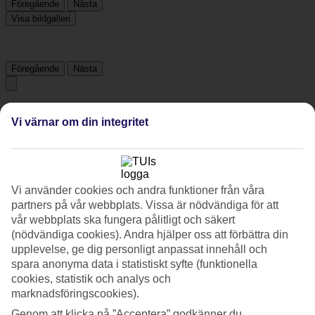
Föregående
Nästa
Visa bildgalleri
Föregående
Nästa
Tripadvisor
Vi värnar om din integritet
4.8/5
Betyg av
4.8 / 5
från
17 omdömen
Vi använder cookies och andra funktioner från våra
Renlighet
partners på vår webbplats. Vissa är nödvändiga för att
4.7/5
vår webbplats ska fungera pålitligt och säkert
Läge
(nödvändiga cookies). Andra hjälper oss att förbättra din
4.9/5
upplevelse, ge dig personligt anpassat innehåll och
Rum
spara anonyma data i statistiskt syfte (funktionella
4.8/5
cookies, statistik och analys och
Service
4.3/5
marknadsföringscookies).
Sovkvalitet
Genom att klicka på ”Acceptera” godkänner du