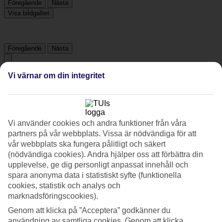
Föregående
Nästa
Visa bildgalleri
Föregående
Nästa
Vi värnar om din integritet
Tripadvisor
4.1/5
Vi använder cookies och andra funktioner från våra
Betyg av
4.1 / 5
från
54 omdömen
partners på vår webbplats. Vissa är nödvändiga för att
Renlighet
vår webbplats ska fungera pålitligt och säkert
4.7/5
(nödvändiga cookies). Andra hjälper oss att förbättra din
Läge
upplevelse, ge dig personligt anpassat innehåll och
4.2/5
spara anonyma data i statistiskt syfte (funktionella
Rum
cookies, statistik och analys och
4.3/5
marknadsföringscookies).
Service
4.8/5
Genom att klicka på ”Acceptera” godkänner du
Sovkvalitet
användning av samtliga cookies. Genom att klicka