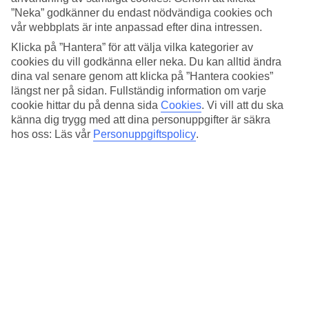
4.6/5
”Neka” godkänner du endast nödvändiga cookies och
Standard
vår webbplats är inte anpassad efter dina intressen.
4.6/5
Klicka på ”Hantera” för att välja vilka kategorier av
Om hotellet
cookies du vill godkänna eller neka. Du kan alltid ändra
dina val senare genom att klicka på ”Hantera cookies”
4*
längst ner på sidan. Fullständig information om varje
Officiell klassificering
cookie hittar du på denna sida
Cookies
.
Vi vill att du ska
känna dig trygg med att dina personuppgifter är säkra
Det 4-stjärniga hotellet Athenaeum Smart Hotel i Athens är ett hotell
hos oss: Läs vår
Personuppgiftspolicy
.
med bar, frukostbuffé och WiFi. På hotellet kan du njuta av
massage. Är barnen med på resan finns barnvakt. På området finns
det parkeringsmöjligheter.
Snabbfakta
Restaurang/Bar
Ja/Ja
Transfertid
ca 1 tim
Medeltemperatur i Aten