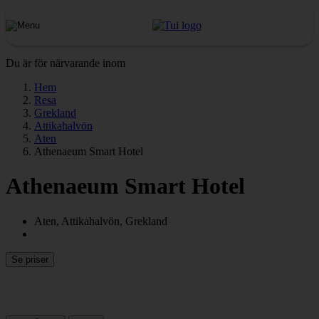
Du är för närvarande inom
Hem
Resa
Grekland
Attikahalvön
Aten
Athenaeum Smart Hotel
Athenaeum Smart Hotel
Aten, Attikahalvön, Grekland
Se priser