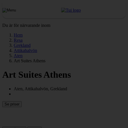
Du är för närvarande inom
Hem
Resa
Grekland
Attikahalvön
Aten
Art Suites Athens
Art Suites Athens
Aten, Attikahalvön, Grekland
Se priser