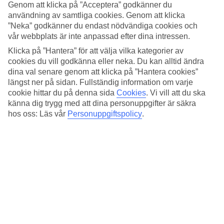
4.1/5
Genom att klicka på ”Acceptera” godkänner du
Standard
användning av samtliga cookies. Genom att klicka
4.3/5
”Neka” godkänner du endast nödvändiga cookies och
vår webbplats är inte anpassad efter dina intressen.
Om hotellet
Klicka på ”Hantera” för att välja vilka kategorier av
cookies du vill godkänna eller neka. Du kan alltid ändra
4*
Officiell klassificering
dina val senare genom att klicka på ”Hantera cookies”
längst ner på sidan. Fullständig information om varje
Det 4-stjärniga hotellet Airotel Parthenon i Athens är ett hotell med
cookie hittar du på denna sida
Cookies
.
Vi vill att du ska
bar, frukostbuffé och WiFi. Är barnen med på resan finns barnvakt.
känna dig trygg med att dina personuppgifter är säkra
På området finns det parkeringsmöjligheter. Hotellet hade sin senaste
hos oss: Läs vår
Personuppgiftspolicy
.
renovering år 2003. Följande kreditkort accepteras på hotellet:
American Express, Diners Club, EC Maestro, Mastercard och Visa.
Snabbfakta
Restaurang/Bar
Ja/Ja
Transfertid
ca 1 tim
Medeltemperatur i Aten