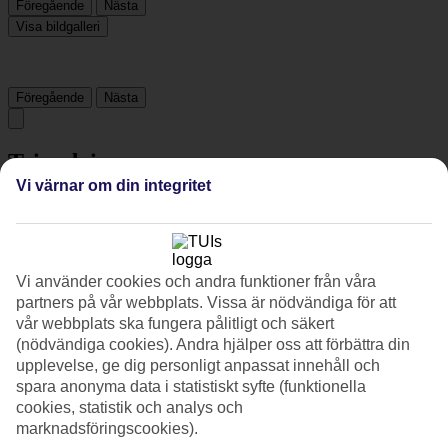
Föregående
Nästa
Visa bildgalleri
Föregående
Nästa
Tripadvisor
Vi värnar om din integritet
4.1/5
Betyg av
4.1 / 5
från
1985 omdömen
Vi använder cookies och andra funktioner från våra
Renlighet
partners på vår webbplats. Vissa är nödvändiga för att
4.2/5
vår webbplats ska fungera pålitligt och säkert
Läge
4.9/5
(nödvändiga cookies). Andra hjälper oss att förbättra din
Rum
upplevelse, ge dig personligt anpassat innehåll och
3.7/5
spara anonyma data i statistiskt syfte (funktionella
Service
cookies, statistik och analys och
4.4/5
marknadsföringscookies).
Sovkvalitet