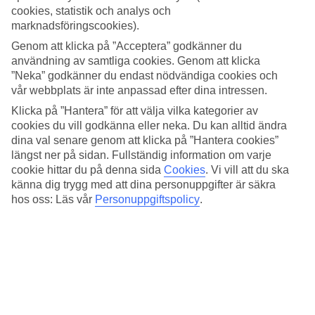
4.3/5
cookies, statistik och analys och
Standard
marknadsföringscookies).
4/5
Genom att klicka på ”Acceptera” godkänner du
Om hotellet
användning av samtliga cookies. Genom att klicka
”Neka” godkänner du endast nödvändiga cookies och
4*
vår webbplats är inte anpassad efter dina intressen.
Officiell klassificering
Klicka på ”Hantera” för att välja vilka kategorier av
cookies du vill godkänna eller neka. Du kan alltid ändra
I hjärtat av Cannes
dina val senare genom att klicka på ”Hantera cookies”
På Eden-Hotel-and-Spa bor du med ett centralt läge i Cannes några
längst ner på sidan. Fullständig information om varje
hundra meter från strandpromenaden La Croisette och den fina
cookie hittar du på denna sida
Cookies
.
Vi vill att du ska
sandstranden som kantar vägen. Runt hörnet hittar du hela Cannes
känna dig trygg med att dina personuppgifter är säkra
myllrande stadsliv med restauranger, caféer och butiker.
hos oss: Läs vår
Personuppgiftspolicy
.
Efter en dag fylld av upplevelser i Cannes finns det möjlighet att
koppla i hotellets spa-avdelning som även har en inomhuspool.
På hotellet finns:
WiFi
24 h reception
Pool inomhus