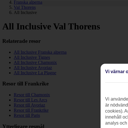
Franska alperna
Val Thorens
All Inclusive
All Inclusive Val Thorens
Relaterade resor
All Inclusive Franska alperna
All Inclusive Tignes
All Inclusive Chamonix
All Inclusive Avoriaz
Vi värnar o
All Inclusive La Plagne
Resor till Frankrike
Resor till Chamonix
Vi använder
Resor till Les Arcs
är nödvändi
Resor till Avoriaz
Resor till Frankrike
cookies). A
Resor till Paris
innehåll oc
analys och
Ytterligare resmål