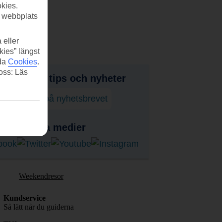
kies.
r webbplats
 eller
kies” längst
ida
Cookies
.
 oss: Läs
judanden, tips och nyheter
enumerera på nyhetsbrevet
ss i sociala medier
Weekendresor
Kundservice
Så lätt når du guiderna