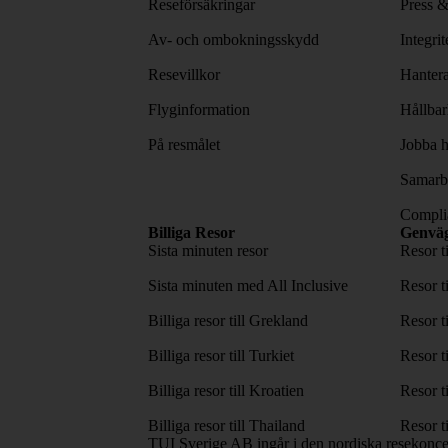
Reseförsäkringar
Press 
Av- och ombokningsskydd
Integri
Resevillkor
Hantera
Flyginformation
Hållbar
På resmålet
Jobba h
Samarbe
Complia
Billiga Resor
Genvä
Sista minuten resor
Resor t
Sista minuten med All Inclusive
Resor t
Billiga resor till Grekland
Resor t
Billiga resor till Turkiet
Resor t
Billiga resor till Kroatien
Resor t
Billiga resor till Thailand
Resor t
TUI Sverige AB ingår i den nordiska resekonc