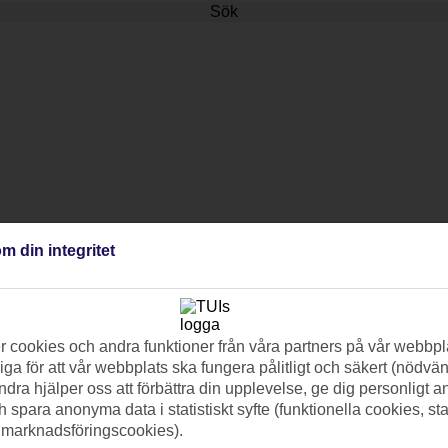
Sök
m din integritet
 cookies och andra funktioner från våra partners på vår webbpl
ga för att vår webbplats ska fungera pålitligt och säkert (nödvä
ndra hjälper oss att förbättra din upplevelse, ge dig personligt 
h spara anonyma data i statistiskt syfte (funktionella cookies, sta
 marknadsföringscookies).