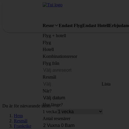
Resor
Endast Flyg
Endast Hotell
Erbjudan
Flyg + hotell
Flyg
Hotell
Kombinationsresor
Flyg från
Resmål
Lista
När?
Hur länge?
Du är för närvarande inom
1 vecka
Hem
Antal resenärer
Resmål
Frankrike