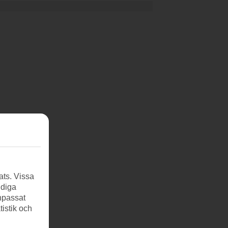
ats. Vissa
ndiga
anpassat
tistik och