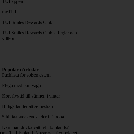
TUI-appen
myTUI
TUI Smiles Rewards Club
TUI Smiles Rewards Club - Regler och
villkor
Populära Artiklar
Packlista för solsemestern
Flyga med barnvagn
Kort flygtid till värmen i vinter
Billiga länder att semestra i
5 billiga weekendstäder i Europa
Kan man dricka vattnet utomlands?
rk, TUI Finland, Nazar och flygbolaget