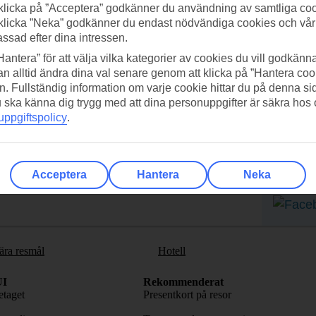
klicka på ”Acceptera” godkänner du användning av samtliga coo
klicka ”Neka” godkänner du endast nödvändiga cookies och vå
assad efter dina intressen.
Hantera” för att välja vilka kategorier av cookies du vill godkänna
n alltid ändra dina val senare genom att klicka på ”Hantera coo
n. Fullständig information om varje cookie hittar du på denna s
 du ska känna dig trygg med att dina personuppgifter är säkra hos
adda ner TUI-appen idag!
Få erb
ppgiftspolicy
.
Scanna QR-koden med din
Pr
mobilkamera för att ladda ned
appen.
Acceptera
Hantera
Neka
Följ o
ära resmål
Hotell
I
Rekommenderat
taget
Presentkort på resor