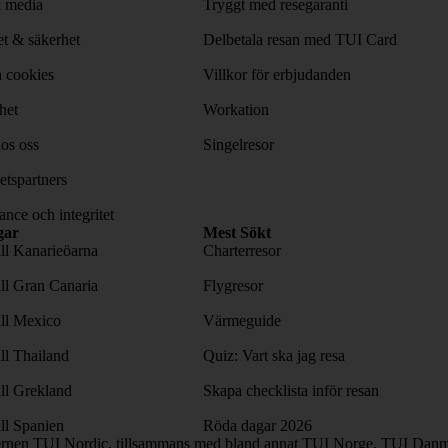
& media
Tryggt med resegaranti
tet & säkerhet
Delbetala resan med TUI Card
 cookies
Villkor för erbjudanden
het
Workation
os oss
Singelresor
tspartners
nce och integritet
gar
Mest Sökt
ill Kanarieöarna
Charterresor
ill Gran Canaria
Flygresor
ill Mexico
Värmeguide
ill Thailand
Quiz: Vart ska jag resa
ill Grekland
Skapa checklista inför resan
ill Spanien
Röda dagar 2026
ernen TUI Nordic, tillsammans med bland annat TUI Norge, TUI Danma