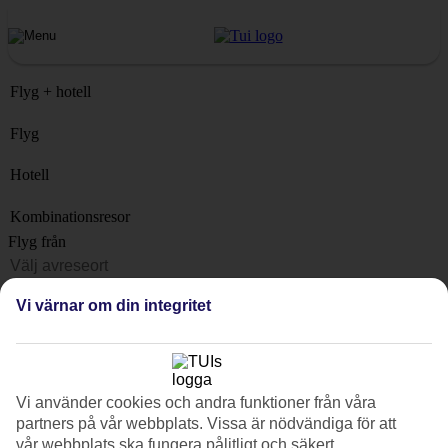
Flyg + hotell
Flyg
Hotell
Kombinationsresor
Flyg från
Resmål
Vi värnar om din integritet
Lista
När?
Hur länge?
Vi använder cookies och andra funktioner från våra
1 vecka
partners på vår webbplats. Vissa är nödvändiga för att
Antal resenärer
vår webbplats ska fungera pålitligt och säkert