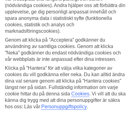
(nödvändiga cookies). Andra hjälper oss att förbättra din
Sök
upplevelse, ge dig personligt anpassat innehåll och
spara anonyma data i statistiskt syfte (funktionella
cookies, statistik och analys och
marknadsföringscookies).
Du är för närvarande inom
Genom att klicka på ”Acceptera” godkänner du
användning av samtliga cookies. Genom att klicka
Hem
”Neka” godkänner du endast nödvändiga cookies och
Resmål
Frankrike
vår webbplats är inte anpassad efter dina intressen.
Franska alperna
Klicka på ”Hantera” för att välja vilka kategorier av
Chamonix
cookies du vill godkänna eller neka. Du kan alltid ändra
All Inclusive
dina val senare genom att klicka på ”Hantera cookies”
All Inclusive Chamonix
längst ner på sidan. Fullständig information om varje
cookie hittar du på denna sida
Cookies
.
Vi vill att du ska
känna dig trygg med att dina personuppgifter är säkra
Relaterade resor
hos oss: Läs vår
Personuppgiftspolicy
.
All Inclusive Franska rivieran
All Inclusive Val d'Isère
All Inclusive Val Thorens
All Inclusive Avoriaz