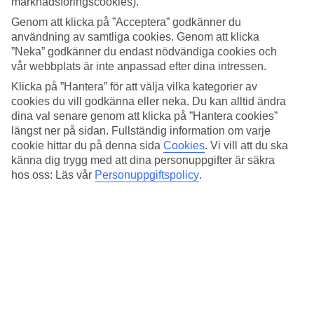
marknadsföringscookies).
Restaurang/Bar
Ja/Ja
Genom att klicka på ”Acceptera” godkänner du
Transfertid
användning av samtliga cookies. Genom att klicka
ca 1 tim
”Neka” godkänner du endast nödvändiga cookies och
vår webbplats är inte anpassad efter dina intressen.
Medeltemperatur i Soma Bay
Klicka på ”Hantera” för att välja vilka kategorier av
cookies du vill godkänna eller neka. Du kan alltid ändra
Föregående
dina val senare genom att klicka på ”Hantera cookies”
längst ner på sidan. Fullständig information om varje
Jan
cookie hittar du på denna sida
Cookies
.
Vi vill att du ska
känna dig trygg med att dina personuppgifter är säkra
21
°
C
hos oss: Läs vår
Personuppgiftspolicy
.
Natt:
10
°C
Vatten:
21
°C
Regnfria dagar:
30
Feb
22
°
C