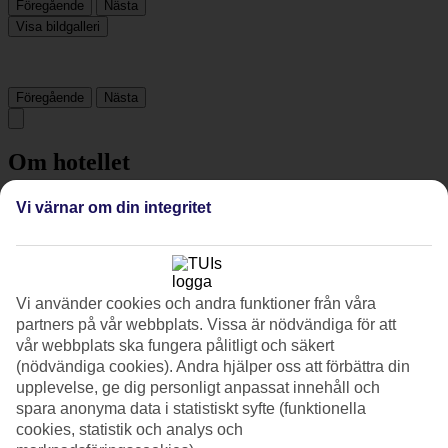
Föregående
Nästa
Visa bildgalleri
Föregående
Nästa
Om hotellet
5*
Vi värnar om din integritet
Officiell klassificering
Det 5-stjärniga hotellet Palm Royale Resort i Soma Bay är ett hotell
med bar, frukostbuffé och WiFi. På hotellet kan du njuta av både
massage och bastu. Är barnen med på resan finns
Vi använder cookies och andra funktioner från våra
barnklubb/miniklubb, barnpool och lekplats. På området finns det
partners på vår webbplats. Vissa är nödvändiga för att
parkeringsmöjligheter. Följande kreditkort accepteras på hotellet:
vår webbplats ska fungera pålitligt och säkert
American Express, Mastercard och Visa.
(nödvändiga cookies). Andra hjälper oss att förbättra din
Snabbfakta
upplevelse, ge dig personligt anpassat innehåll och
spara anonyma data i statistiskt syfte (funktionella
Utomhuspool/Barnpool
cookies, statistik och analys och
Ja/Ja