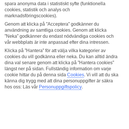
4.2/5
spara anonyma data i statistiskt syfte (funktionella
Standard
cookies, statistik och analys och
4.2/5
marknadsföringscookies).
Om hotellet
Genom att klicka på ”Acceptera” godkänner du
användning av samtliga cookies. Genom att klicka
4*
”Neka” godkänner du endast nödvändiga cookies och
Officiell klassificering
vår webbplats är inte anpassad efter dina intressen.
Klicka på ”Hantera” för att välja vilka kategorier av
Det 4-stjärniga hotellet Menaville Safaga i Safaga är ett hotell med
bar, WiFi och pool. På hotellet kan du njuta av både massage och
cookies du vill godkänna eller neka. Du kan alltid ändra
bastu. Är barnen med på resan finns barnklubb/miniklubb, barnpool
dina val senare genom att klicka på ”Hantera cookies”
och lekplats. På området finns det parkeringsmöjligheter. Följande
längst ner på sidan. Fullständig information om varje
kreditkort accepteras på hotellet: Diners Club, Mastercard och Visa.
cookie hittar du på denna sida
Cookies
.
Vi vill att du ska
känna dig trygg med att dina personuppgifter är säkra
Snabbfakta
hos oss: Läs vår
Personuppgiftspolicy
.
Bad/strand
60 km
Utomhuspool/Barnpool
Ja/Ja
Restaurang/Bar
Ja/Ja
Transfertid