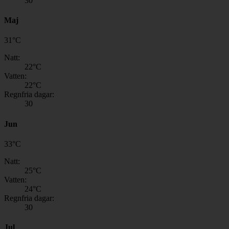
30
Maj
31
°
C
Natt:
22
°C
Vatten:
22
°C
Regnfria dagar:
30
Jun
33
°
C
Natt:
25
°C
Vatten:
24
°C
Regnfria dagar:
30
Jul