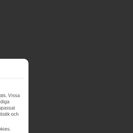
ats. Vissa
ndiga
anpassat
tistik och
kies.