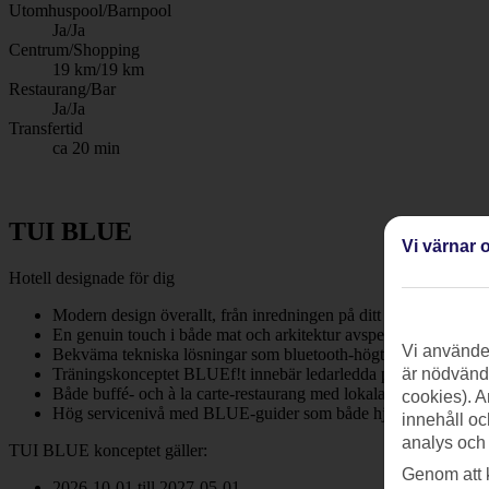
Utomhuspool/Barnpool
Ja/Ja
Centrum/Shopping
19 km/19 km
Restaurang/Bar
Ja/Ja
Transfertid
ca 20 min
TUI BLUE
Vi värnar o
Hotell designade för dig
Modern design överallt, från inredningen på ditt rum till resta
En genuin touch i både mat och arkitektur avspeglar ditt resmål
Vi använder
Bekväma tekniska lösningar som bluetooth-högtalare, fri WiF
Träningskonceptet BLUEf!t innebär ledarledda pass, kostrådgiv
är nödvändi
Både buffé- och à la carte-restaurang med lokala specialiteter, 
cookies). A
Hög servicenivå med BLUE-guider som både hjälper till med det 
innehåll oc
analys och
TUI BLUE konceptet gäller:
Genom att 
2026-10-01 till 2027-05-01