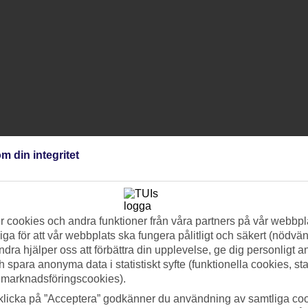
m din integritet
uranger, lounger och poolområde
s kultur
 cookies och andra funktioner från våra partners på vår webbpl
i och BLUE-app med dagsprogram och hotellinfo
ning och hjälp att skapa individuella träningsprogram
ga för att vår webbplats ska fungera pålitligt och säkert (nödvä
vegetariskt, veganskt och low carb
ndra hjälper oss att förbättra din upplevelse, ge dig personligt 
praktiska och ger insatta tips om traktens smultronställen
h spara anonyma data i statistiskt syfte (funktionella cookies, sta
 marknadsföringscookies).
klicka på ”Acceptera” godkänner du användning av samtliga coo