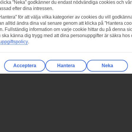
klicka ”Neka” godkänner du endast nödvändiga cookies och vå
assad efter dina intressen.
Hantera” för att välja vilka kategorier av cookies du vill godkänna
n alltid ändra dina val senare genom att klicka på ”Hantera coo
n. Fullständig information om varje cookie hittar du på denna s
 du ska känna dig trygg med att dina personuppgifter är säkra hos
ppgiftspolicy
.
Acceptera
Hantera
Neka