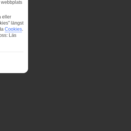
r webbplats
 eller
kies” längst
ida
Cookies
.
 oss: Läs