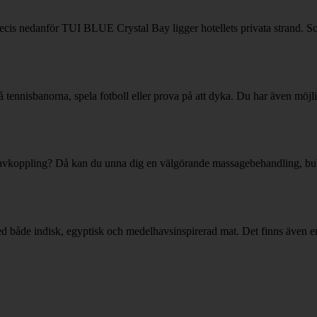
Precis nedanför TUI BLUE Crystal Bay ligger hotellets privata strand. S
 tennisbanorna, spela fotboll eller prova på att dyka. Du har även möjlig
ite avkoppling? Då kan du unna dig en välgörande massagebehandling, bubb
ed både indisk, egyptisk och medelhavsinspirerad mat. Det finns även en