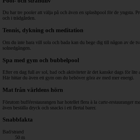
Pool- och strandliv
Du har tre pooler att välja på och även en splashpool för de yngsta. 
och i trädgården.
Tennis, dykning och meditation
Om du inte bara vill sola och bada kan du bege dig till någon av de två
solnedgången.
Spa med gym och bubbelpool
Efter en dag full av sol, bad och aktiviteter är det kanske dags för l
Här hittar du även ett gym om du behöver göra av med mer energi.
Mat från världens hörn
Förutom bufférestaurangen har hotellet flera à la carte-restauranger m
även beställa dryck och snacks i ett flertal barer.
Snabbfakta
Bad/strand
50 m