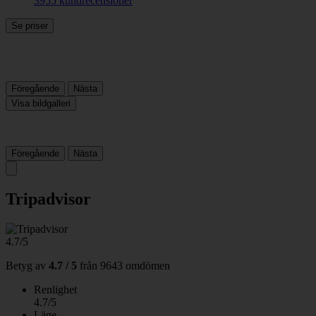
3955 kundrecensioner
Se priser
Föregående
Nästa
Visa bildgalleri
Föregående
Nästa
Tripadvisor
4.7/5
Betyg av
4.7 / 5
från
9643 omdömen
Renlighet
4.7/5
Läge