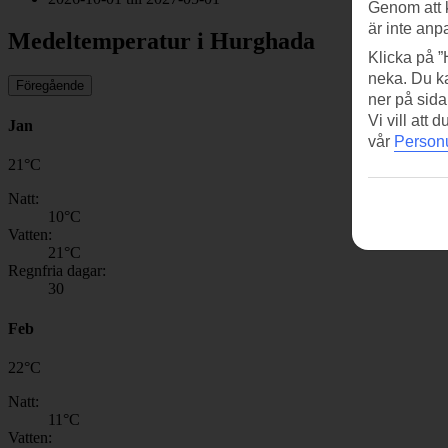
Genom att 
är inte anp
Medeltemperatur i Hurghada
Klicka på ”
neka. Du ka
Föregående
ner på sida
Vi vill att
Jan
vår
Personu
21
°
C
Natt:
10
°C
Vatten:
21
°C
Regnfria dagar:
30
Feb
22
°
C
Natt:
11
°C
Vatten: