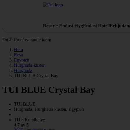
Resor
Endast Flyg
Endast Hotell
Erbjudan
Du är för närvarande inom
Hem
Resa
Egypten
Hurghada-kusten
Hurghada
TUI BLUE Crystal Bay
TUI BLUE Crystal Bay
TUI BLUE
Hurghada, Hurghada-kusten, Egypten
TUIs Kundbetyg:
4.7 av 5