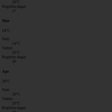
20
°C
Regnfria dagar:
27
Mar
24
°
C
Natt:
14
°C
Vatten:
20
°C
Regnfria dagar:
30
Apr
28
°
C
Natt:
18
°C
Vatten:
20
°C
Regnfria dagar: