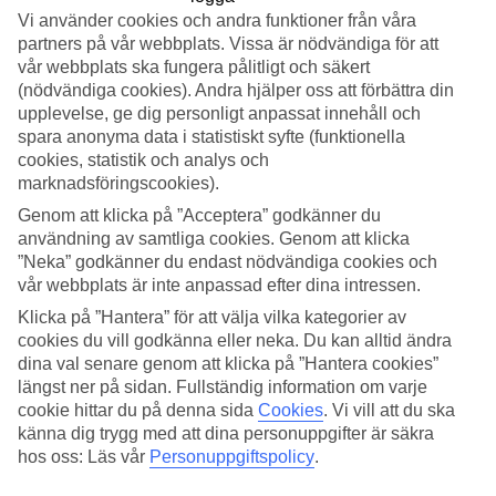
Sovkvalitet
Vi använder cookies och andra funktioner från våra
4.5/5
partners på vår webbplats. Vissa är nödvändiga för att
Standard
4.4/5
vår webbplats ska fungera pålitligt och säkert
(nödvändiga cookies). Andra hjälper oss att förbättra din
Om hotellet
upplevelse, ge dig personligt anpassat innehåll och
spara anonyma data i statistiskt syfte (funktionella
WiFi
cookies, statistik och analys och
marknadsföringscookies).
Läge vid Dubai Marina & takterrass med pool
Genom att klicka på ”Acceptera” godkänner du
användning av samtliga cookies. Genom att klicka
Jannah Marina Hotel Apartments är beläget vid Jumeirah Beach i
”Neka” godkänner du endast nödvändiga cookies och
Dubai. Hotellet är beläget nära Dubai Marina och har en elegant
design. Från hotellets takterrass kan du ta det lugnt vid poolen och
vår webbplats är inte anpassad efter dina intressen.
samtidigt njuta av utsikten över staden och marinan.
Klicka på ”Hantera” för att välja vilka kategorier av
cookies du vill godkänna eller neka. Du kan alltid ändra
Hotellet har:
dina val senare genom att klicka på ”Hantera cookies”
Pool på takterrassen
längst ner på sidan. Fullständig information om varje
Gym & spa-behandlingar
cookie hittar du på denna sida
Cookies
.
Vi vill att du ska
Bastu & hamam
känna dig trygg med att dina personuppgifter är säkra
WiFi inom allmänna områden utan kostnad
hos oss: Läs vår
Personuppgiftspolicy
.
Alla rum har: