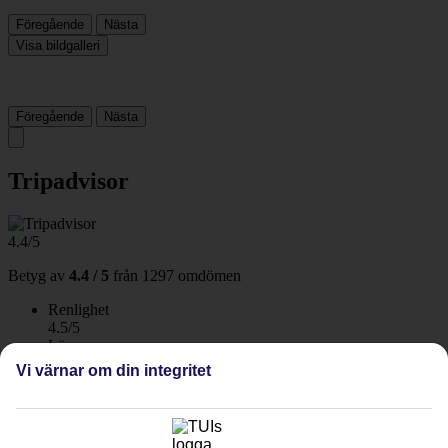
Föregående
Nästa
Visa bildgalleri
Föregående
Nästa
Tripadvisor
4.4/5
Betyg av
4.4 / 5
från
1297 omdömen
Renlighet
4.5/5
Läge
4.6/5
Vi värnar om din integritet
Rum
4.3/5
Service
4.4/5