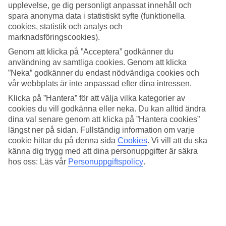
och nöjesliv.
upplevelse, ge dig personligt anpassat innehåll och
spara anonyma data i statistiskt syfte (funktionella
Må bra och lev poolliv
cookies, statistik och analys och
marknadsföringscookies).
Den största utomhuspoolen är lagunformad med öar, palmer och gott
om plats för solstolar. I vuxenzonen finns en avskild pool med
Genom att klicka på ”Acceptera” godkänner du
jacuzzi för alla över 18 år. Reser du med barn har de sin egen del av
användning av samtliga cookies. Genom att klicka
poolområdet med en splashpool med piratskepp och tippande
”Neka” godkänner du endast nödvändiga cookies och
vattenhinkar.
vår webbplats är inte anpassad efter dina intressen.
Träning och wellness
Klicka på ”Hantera” för att välja vilka kategorier av
cookies du vill godkänna eller neka. Du kan alltid ändra
Här finns både ett välutrustat gym och squashbana samt spaet Oasis
dina val senare genom att klicka på ”Hantera cookies”
där du kan boka in olika behandlingar. Dessutom kan du även välja
längst ner på sidan. Fullständig information om varje
att bada i inomhuspoolen som ligger i spa-avdelningen.
cookie hittar du på denna sida
Cookies
.
Vi vill att du ska
känna dig trygg med att dina personuppgifter är säkra
Ät gott och varierat
hos oss: Läs vår
Personuppgiftspolicy
.
Hotellet serverar rikliga och varierade bufféer och barnen har sin
egen buffé att välja ifrån. Från maj öppnar den italienska
restaurangen och då ordnar hotellet även olika temakvällar som till
exempel Meze och BBQ. Dessa kvällar bokas i receptionen eller i
informationsdisken, i mån av plats. Under högsäsong arrangerar
hotellet med kvällsunderhållning.