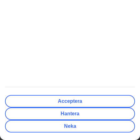
Ladda ner TUI-appen här
Läs mer om TUI-appen här
Få erbjudanden, tips och nyheter
Prenumerera på nyhetsbrevet
Följ oss i sociala medier
Sista minuten
Acceptera
Populära resmål
Hantera
Hotell
Neka