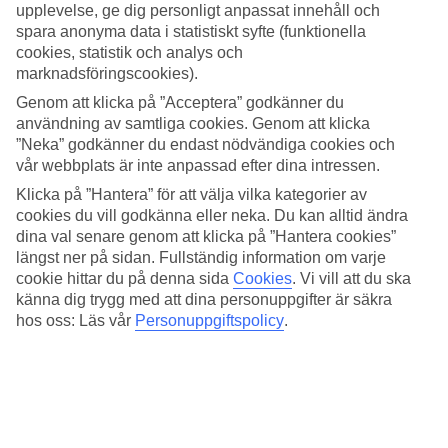
parasollet. I barnpoolen kan hotellets yngsta gäster plaska och leka.
upplevelse, ge dig personligt anpassat innehåll och
Slå dig ner i baren som har en liten uteservering vid poolkanten. Här
spara anonyma data i statistiskt syfte (funktionella
kan du köpa både kalla och varma drycker.
cookies, statistik och analys och
marknadsföringscookies).
Träna och koppla av
Genom att klicka på ”Acceptera” godkänner du
Vill du höja pulsen för en stund, bege dig till hotellets gym och kör
användning av samtliga cookies. Genom att klicka
ett träningspass. Känner du för att varva ner lite extra så har hotellet
”Neka” godkänner du endast nödvändiga cookies och
ett spa och wellnessområde med båda massage och behandlingar på
vår webbplats är inte anpassad efter dina intressen.
spamenyn.
Klicka på ”Hantera” för att välja vilka kategorier av
Antal rum : 90
cookies du vill godkänna eller neka. Du kan alltid ändra
dina val senare genom att klicka på ”Hantera cookies”
Snabbfakta
längst ner på sidan. Fullständig information om varje
cookie hittar du på denna sida
Cookies
.
Vi vill att du ska
Bad/strand
känna dig trygg med att dina personuppgifter är säkra
1 km - 1.5 km
hos oss: Läs vår
Personuppgiftspolicy
.
Utomhuspool/Barnpool
Ja/Ja
Centrum/Shopping
1.5 km/1.5 km
Restaurang/Bar
Ja/Ja
Transfertid