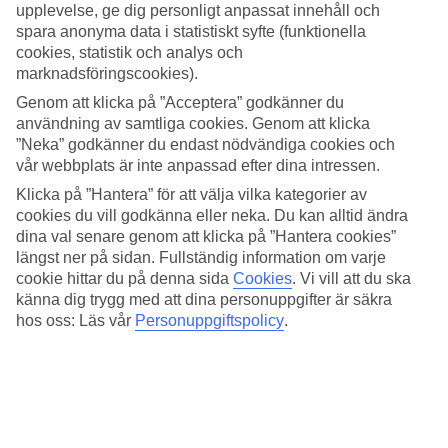
Vid poolområdet kan du slå dig ner i en solsäng och bara koppla av,
upplevelse, ge dig personligt anpassat innehåll och
och varva med uppfriskande dopp i poolen. Det finns även en
spara anonyma data i statistiskt syfte (funktionella
separat barnpool där de minsta kan svalka sig. Här hittar du även
cookies, statistik och analys och
poolbaren som serverar snacks och dryck.
marknadsföringscookies).
Spa- och gymbesök
Genom att klicka på ”Acceptera” godkänner du
användning av samtliga cookies. Genom att klicka
Behöver du maximal avkoppling är du välkommen att besöka
”Neka” godkänner du endast nödvändiga cookies och
hotellets spa där du kan boka in dig på massage- och
vår webbplats är inte anpassad efter dina intressen.
skönhetsbehandlingar. Hotellet har även ett enkelt utrustat gym.
Klicka på ”Hantera” för att välja vilka kategorier av
Bufférestaurang
cookies du vill godkänna eller neka. Du kan alltid ändra
dina val senare genom att klicka på ”Hantera cookies”
Frukost ingår i resans pris och serveras i hotellets bufférestaurang.
längst ner på sidan. Fullständig information om varje
Det finns även möjlighet att boka till halvpension eller All Inclusive
cookie hittar du på denna sida
Cookies
.
Vi vill att du ska
för en extra bekväm semester.
känna dig trygg med att dina personuppgifter är säkra
hos oss: Läs vår
Personuppgiftspolicy
.
Antal rum : 158
Snabbfakta
Utomhuspool/Barnpool
Ja/Ja
Centrum/Shopping