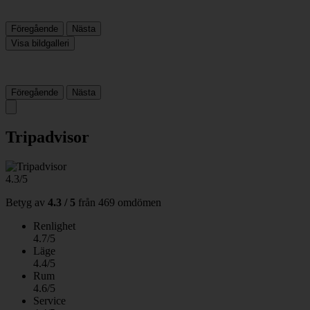
Föregående
Nästa
Visa bildgalleri
Föregående
Nästa
Tripadvisor
4.3/5
Betyg av
4.3 / 5
från
469 omdömen
Renlighet
4.7/5
Läge
4.4/5
Rum
4.6/5
Service