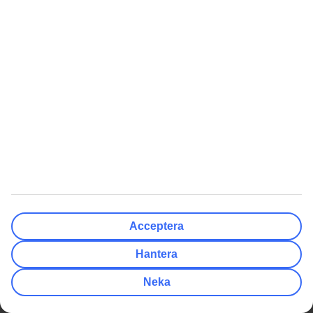
Hotell
Weekendresor
Att Resa Med Oss
Om TUI
Betalning & biljetter
Om företaget
Reseförsäkringar
Press & media
Av- och ombokningsskydd
Integritet & säkerhet
Resevillkor
Hantera cookies
Flyginformation
Hållbarhet
På resmålet
Jobba hos oss
Acceptera
Samarbetspartners
Hantera
Compliance och integritet
Rekommenderat
Kundservice
Neka
Presentkort på resor
Så lätt når du guiderna
Tryggt med resegaranti
TUI-appen