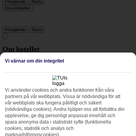
Föregående
Nästa
Visa bildgalleri
Föregående
Nästa
Om hotellet
Vi värnar om din integritet
4*
Officiell klassificering
Det 4-stjärniga hotellet PortoBay Rio de Janeiro i Copacabana är ett
hotell med bar, WiFi och pool. På hotellet kan du njuta av både
massage och bastu. Är barnen med på resan finns barnvakt. På
Vi använder cookies och andra funktioner från våra
området finns det parkeringsmöjligheter. Hotellet hade sin senaste
partners på vår webbplats. Vissa är nödvändiga för att
renovering år 2006. Följande kreditkort accepteras på hotellet:
vår webbplats ska fungera pålitligt och säkert
American Express, Diners Club, EC Maestro, Mastercard och Visa.
(nödvändiga cookies). Andra hjälper oss att förbättra din
upplevelse, ge dig personligt anpassat innehåll och
Snabbfakta
spara anonyma data i statistiskt syfte (funktionella
cookies, statistik och analys och
Bad/strand
100 m
marknadsföringscookies).