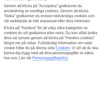
Utomhuspool
Genom att klicka på ”Acceptera” godkänner du
Ja
användning av samtliga cookies. Genom att klicka
Restaurang/Bar
Ja/Ja
”Neka” godkänner du endast nödvändiga cookies och
Transfertid
vår webbplats är inte anpassad efter dina intressen.
ca 30 minuter /1 timme
Klicka på ”Hantera” för att välja vilka kategorier av
cookies du vill godkänna eller neka. Du kan alltid ändra
Medeltemperatur i Copacabana
dina val senare genom att klicka på ”Hantera cookies”
längst ner på sidan. Fullständig information om varje
Föregående
cookie hittar du på denna sida
Cookies
.
Vi vill att du ska
känna dig trygg med att dina personuppgifter är säkra
Jan
hos oss: Läs vår
Personuppgiftspolicy
.
26
°
C
Natt:
23
°C
Vatten:
25
°C
Regnfria dagar:
19
Feb