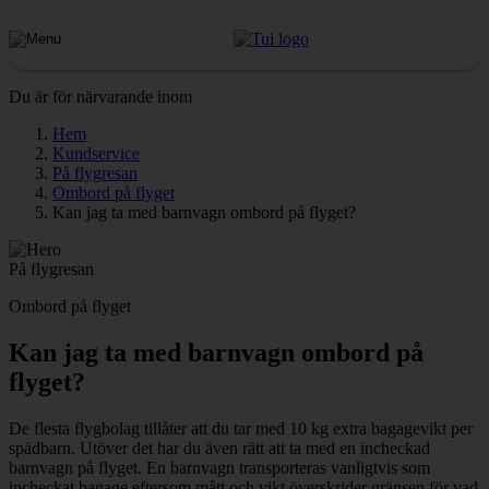
Du är för närvarande inom
Hem
Kundservice
På flygresan
Ombord på flyget
Kan jag ta med barnvagn ombord på flyget?
På flygresan
Ombord på flyget
Kan jag ta med barnvagn ombord på
flyget?
De flesta flygbolag tillåter att du tar med 10 kg extra bagagevikt per
spädbarn. Utöver det har du även rätt att ta med en incheckad
barnvagn på flyget. En barnvagn transporteras vanligtvis som
incheckat bagage eftersom mått och vikt överskrider gränsen för vad