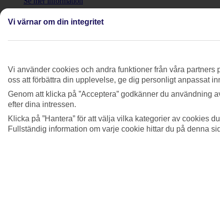
Se mer information
Ingår måltider på flyget?
Vi värnar om din integritet
Se mer information
Kan jag ta med husdjur på flygresan?
Vi använder cookies och andra funktioner från våra partners p
Se mer information
oss att förbättra din upplevelse, ge dig personligt anpassat i
Genom att klicka på ”Acceptera” godkänner du användning av
Kommer det att sprayas insektsmedel i kabinen
efter dina intressen.
under min flygning?
Klicka på ”Hantera” för att välja vilka kategorier av cookies 
Se mer information
Fullständig information om varje cookie hittar du på denna s
Visa mer