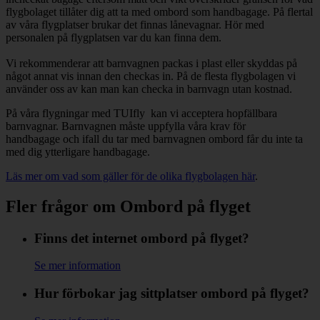
flygbolaget tillåter dig att ta med ombord som handbagage. På flertal
av våra flygplatser brukar det finnas lånevagnar. Hör med
personalen på flygplatsen var du kan finna dem.
Vi rekommenderar att barnvagnen packas i plast eller skyddas på
något annat vis innan den checkas in. På de flesta flygbolagen vi
använder oss av kan man kan checka in barnvagn utan kostnad.
På våra flygningar med TUIfly kan vi acceptera hopfällbara
barnvagnar. Barnvagnen måste uppfylla våra krav för
handbagage och ifall du tar med barnvagnen ombord får du inte ta
med dig ytterligare handbagage.
Läs mer om vad som gäller för de olika flygbolagen här
.
Fler frågor om Ombord på flyget
Finns det internet ombord på flyget?
Se mer information
Hur förbokar jag sittplatser ombord på flyget?