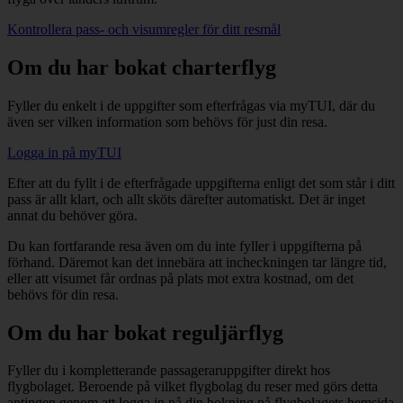
Kontrollera pass- och visumregler för ditt resmål
Om du har bokat charterflyg
Fyller du enkelt i de uppgifter som efterfrågas via myTUI, där du
även ser vilken information som behövs för just din resa.
Logga in på myTUI
Efter att du fyllt i de efterfrågade uppgifterna enligt det som står i ditt
pass är allt klart, och allt sköts därefter automatiskt. Det är inget
annat du behöver göra.
Du kan fortfarande resa även om du inte fyller i uppgifterna på
förhand. Däremot kan det innebära att incheckningen tar längre tid,
eller att visumet får ordnas på plats mot extra kostnad, om det
behövs för din resa.
Om du har bokat reguljärflyg
Fyller du i kompletterande passageraruppgifter direkt hos
flygbolaget. Beroende på vilket flygbolag du reser med görs detta
antingen genom att logga in på din bokning på flygbolagets hemsida