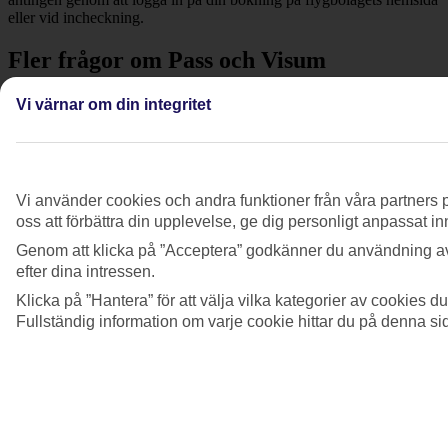
eller vid incheckning.
Fler frågor om Pass och Visum
Behöver jag ha med mig mitt pass på resan?
Vi värnar om din integritet
Se mer information
Jag har ett utländskt pass. Vad gäller för mig?
Vi använder cookies och andra funktioner från våra partners p
Se mer information
oss att förbättra din upplevelse, ge dig personligt anpassat i
Genom att klicka på ”Acceptera” godkänner du användning av
Jag ska resa till Kap Verde. Hur fyller jag i
efter dina intressen.
kompletterande passuppgifter?
Klicka på ”Hantera” för att välja vilka kategorier av cookies 
Se mer information
Fullständig information om varje cookie hittar du på denna s
Vad händer om jag inte har ett giltigt pass eller
visum?
Se mer information