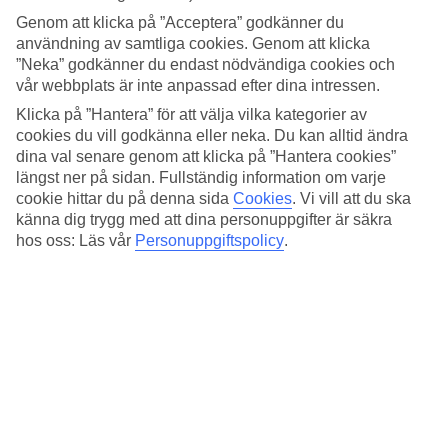
därav namnet.
Genom att klicka på ”Acceptera” godkänner du
användning av samtliga cookies. Genom att klicka
Denna plats är inte bara känd för sitt unika utseende, utan
”Neka” godkänner du endast nödvändiga cookies och
också för vattnets höga mineralhalt, som sägs ha
vår webbplats är inte anpassad efter dina intressen.
hälsosamma egenskaper. Redan under antiken användes de
Klicka på ”Hantera” för att välja vilka kategorier av
cookies du vill godkänna eller neka. Du kan alltid ändra
varma källorna som en kurort. För att skydda formationerna
dina val senare genom att klicka på ”Hantera cookies”
är det idag inte tillåtet att bada i travertinpoolerna, men
längst ner på sidan. Fullständig information om varje
besökare kan fortfarande gå barfota genom vissa delar av
cookie hittar du på denna sida
Cookies
.
Vi vill att du ska
området för att minimera slitage. Däremot finns andra
känna dig trygg med att dina personuppgifter är säkra
hos oss: Läs vår
Personuppgiftspolicy
.
varma källor i närheten där man kan njuta av det mineralrika
vattnet.