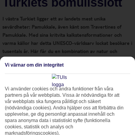
Turkiets bomullsslott
I västra Turkiet ligger ett av landets mest unika
sevärdheter: Pamukkale, även känt som Travertines of
Pamukkale. Med sina kritvita kalkstensformationer och
varma källor har detta UNESCO-världsarv lockat besökare i
tusentals år. Här får du en kombination av natur och
historia, vilket gör det till en av Turkiets mest intressanta
Vi värnar om din integritet
och vackra platser att besöka.
Vad är Pamukkale?
Vi använder cookies och andra funktioner från våra
partners på vår webbplats. Vissa är nödvändiga för att
vår webbplats ska fungera pålitligt och säkert
Pamukkale betyder "bomullsslott" på turkiska. Här har
(nödvändiga cookies). Andra hjälper oss att förbättra din
kalkrikt, varmt källvatten flödat nedför berget, och resultatet
upplevelse, ge dig personligt anpassat innehåll och
är en rad naturliga pooler fyllda med kristallklart vatten. Det
spara anonyma data i statistiskt syfte (funktionella
cookies, statistik och analys och
ser nästan ut som ett landskap täckt av snö eller bomull –
marknadsföringscookies).