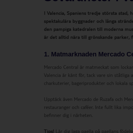
I Valencia, Spaniens tredje största stad, 
spektakulära byggnader och långa stränder
den pampiga katedralen till moderna mu
är det alltid nära till grönskande parker, 
1. Matmarknaden Mercado Ce
Mercado Central är matmeckat som lockar 
Valencia är känt för, tack vare sin ståtliga
charkuterier, bageriprodukter och lokala spe
Upptäck även Mercado de Ruzafa och Merc
restauranger och caféer. Inte fullt lika 
befinner dig i närheten.
Tips!
Lär dig laga paella på paellans födel