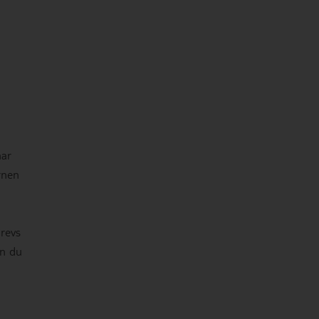
har
rnen
revs
an du