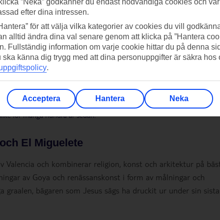
klicka ”Neka” godkänner du endast nödvändiga cookies och vå
assad efter dina intressen.
Hantera” för att välja vilka kategorier av cookies du vill godkänna
n alltid ändra dina val senare genom att klicka på ”Hantera coo
n. Fullständig information om varje cookie hittar du på denna s
 du ska känna dig trygg med att dina personuppgifter är säkra hos
ppgiftspolicy
.
Acceptera
Hantera
Neka
ilke för många hundra år sedan.
 och El Miguelete
av Valencia och kombinerar religion, konst och arkitektur på bäs
ningar av Goya och renässanskonst i form av målningar och
a graalen, bägaren som Jesus sägs ha druckit ur under sin sista