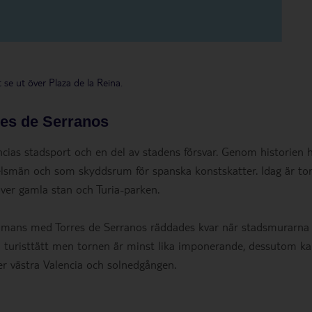
se ut över Plaza de la Reina.
res de Serranos
cias stadsport och en del av stadens försvar. Genom historien 
elsmän och som skyddsrum för spanska konstskatter. Idag är to
över gamla stan och Turia-parken.
mmans med Torres de Serranos räddades kvar när stadsmurarna 
ka turisttätt men tornen är minst lika imponerande, dessutom k
er västra Valencia och solnedgången.