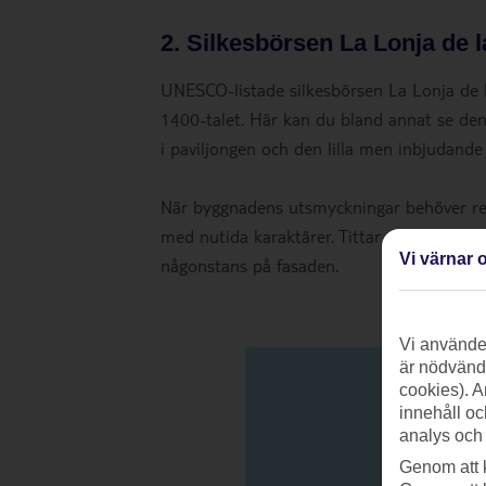
2. Silkesbörsen La Lonja de 
UNESCO-listade silkesbörsen La Lonja de la
1400-talet. Här kan du bland annat se de
i paviljongen och den lilla men inbjudande
När byggnadens utsmyckningar behöver resta
med nutida karaktärer. Tittar du riktigt 
Vi värnar o
någonstans på fasaden.
Vi använder
är nödvändi
cookies). A
innehåll oc
analys och
Genom att 