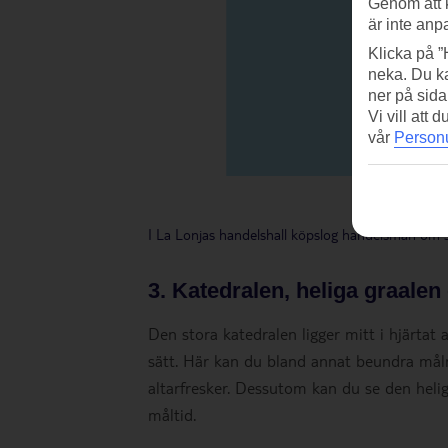
Genom att 
är inte anp
Klicka på ”
neka. Du ka
ner på sida
Vi vill att
vår
Personu
I La Lonjas handelshall köpslog handelsmän om s
3. Katedralen, heliga graalen
Den stora katedralen ligger mitt i hjärtat 
sätt. Här kan du bland annat beundra mål
altarfresker. Dessutom kan du se den helig
måltid.