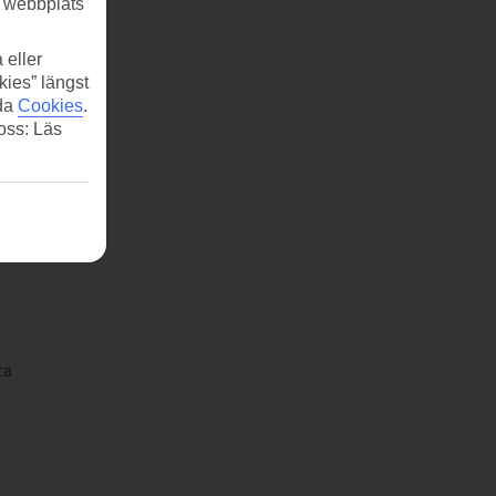
r webbplats
 eller
kies” längst
ida
Cookies
.
 oss: Läs
ta