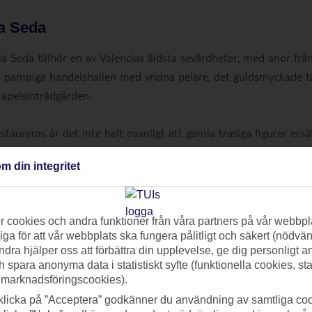
la Seda
 Seda tillhör en av Valencias äldsta sevärdheter, med anor frå
n pampiga handelshallen med vridna pelare, det guldsmyckade t
 apelsinträdgården.
ureras är det inte helt ovanligt att gamla trasiga figurer ersä
noga kan du till exempel upptäcka Chewbacca från Star Wars
m din integritet
 cookies och andra funktioner från våra partners på vår webbpl
ga för att vår webbplats ska fungera pålitligt och säkert (nödvä
ndra hjälper oss att förbättra din upplevelse, ge dig personligt 
h spara anonyma data i statistiskt syfte (funktionella cookies, sta
 marknadsföringscookies).
klicka på ”Acceptera” godkänner du användning av samtliga coo