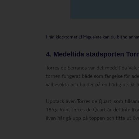
Från klocktornet El Miguelete kan du bland annat 
4. Medeltida stadsporten Tor
Torres de Serranos var det medeltida Valen
tornen fungerat både som fängelse för ad
välbesökta och bjuder på en härlig utsikt 
Upptäck även Torres de Quart, som tillsa
1865. Runt Torres de Quart är det inte li
även här gå upp på toppen och titta ut öv