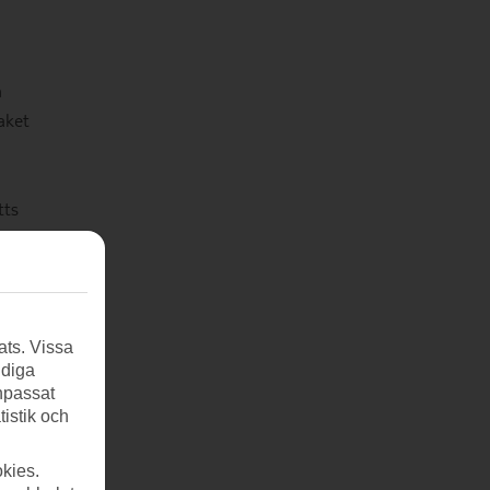
n
aket
tts
ats. Vissa
ndiga
anpassat
tistik och
kies.